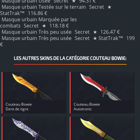
Masque urbain Usée
Secret
★
94.31 €
Masque urbain Testée sur le terrain
Secret
★
StatTrak™
116.86 €
Masque urbain Marquée par les
combats
Secret
★
118.18 €
Masque urbain Très peu usée
Secret
★
126.47 €
Masque urbain Très peu usée
Secret
★ StatTrak™
199
€
LES AUTRES SKINS DE LA CATÉGORIE COUTEAU BOWIE:
Couteau Bowie
Couteau Bowie
Dent de tigre
Autotronic