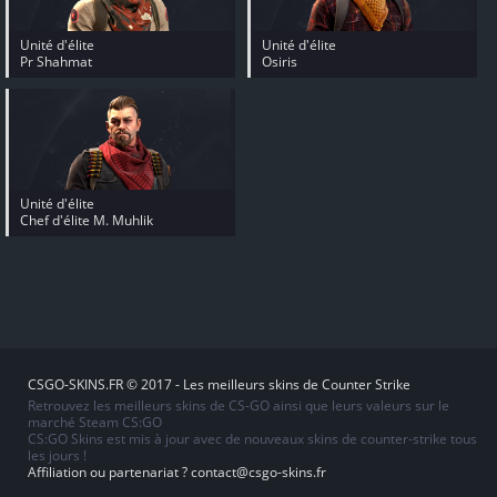
Unité d'élite
Unité d'élite
Pr Shahmat
Osiris
Unité d'élite
Chef d'élite M. Muhlik
CSGO-SKINS.FR © 2017 - Les meilleurs skins de Counter Strike
Retrouvez les meilleurs skins de CS-GO ainsi que leurs valeurs sur le
marché Steam CS:GO
CS:GO Skins est mis à jour avec de nouveaux skins de counter-strike tous
les jours !
Affiliation ou partenariat ?
contact@csgo-skins.fr