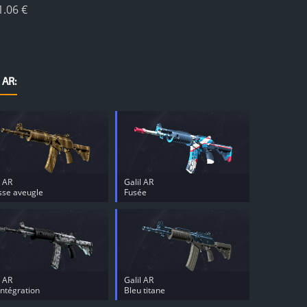
1.06 €
 AR:
l AR
Galil AR
sse aveugle
Fusée
l AR
Galil AR
ntégration
Bleu titane