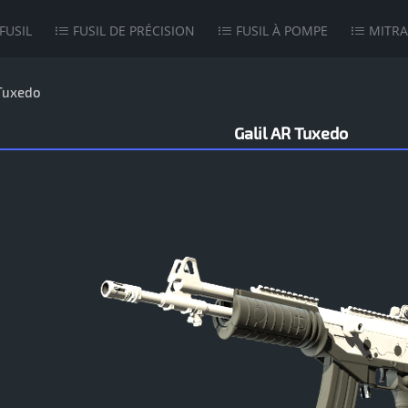
FUSIL
FUSIL DE PRÉCISION
FUSIL À POMPE
MITRA
Tuxedo
Galil AR Tuxedo