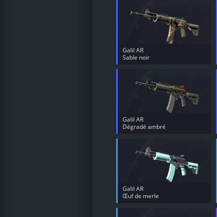
Galil AR
Sable noir
Galil AR
Dégradé ambré
Galil AR
Œuf de merle