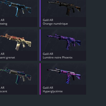
l AR
Galil AR
twing
Orange numérique
l AR
Galil AR
nami grenat
Lumière noire Phoenix
l AR
Galil AR
escent
Hyperglycémie