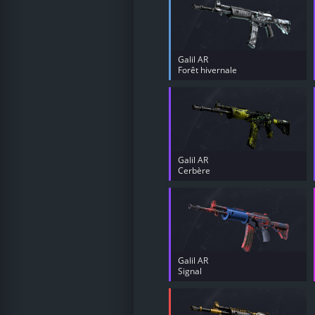
Galil AR
Forêt hivernale
Galil AR
Cerbère
Galil AR
Signal