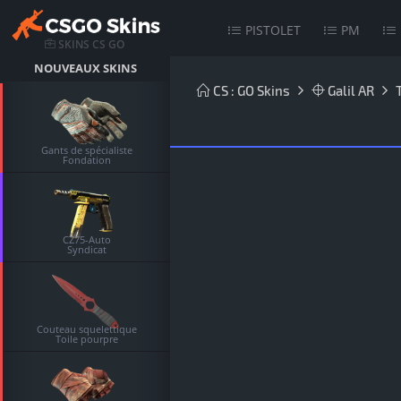
PISTOLET
PM
SKINS CS GO
NOUVEAUX SKINS
CS : GO Skins
Galil AR
Gants de spécialiste
Fondation
CZ75-Auto
Syndicat
Couteau squelettique
Toile pourpre