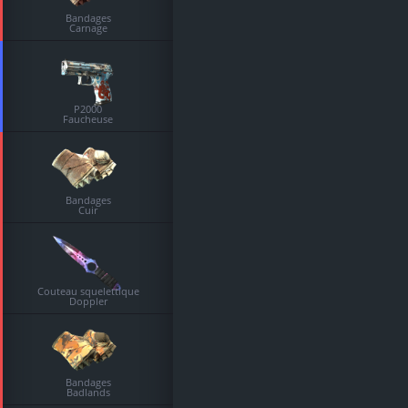
Bandages
Carnage
P2000
Faucheuse
Bandages
Cuir
Couteau squelettique
Doppler
Bandages
Badlands