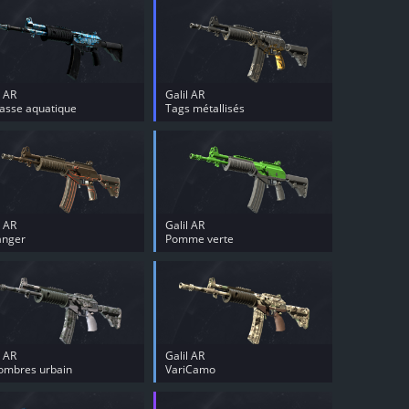
l AR
Galil AR
asse aquatique
Tags métallisés
l AR
Galil AR
anger
Pomme verte
l AR
Galil AR
ombres urbain
VariCamo