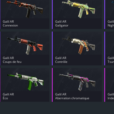
Galil AR
Galil AR
Gali
Connexion
Galigator
Nigh
Galil AR
Galil AR
Gali
Coups de feu
Contrôle
Tsu
Galil AR
Galil AR
Gali
Éco
Aberration chromatique
Irid