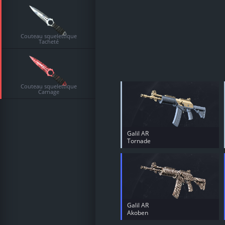
Couteau squelettique
Tacheté
Couteau squelettique
Carnage
Galil AR
Tornade
Galil AR
Akoben