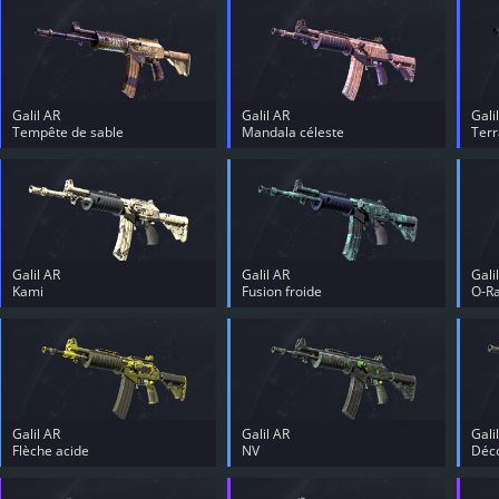
Galil AR
Galil AR
Gali
Tempête de sable
Mandala céleste
Terr
Galil AR
Galil AR
Gali
Kami
Fusion froide
O-R
Galil AR
Galil AR
Gali
Flèche acide
NV
Déc