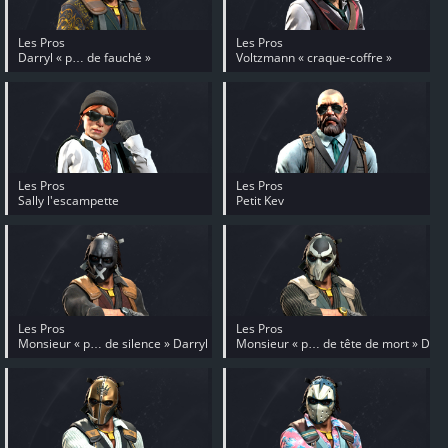
Les Pros
Les Pros
Darryl « p… de fauché »
Voltzmann « craque-coffre »
Les Pros
Les Pros
Sally l'escampette
Petit Kev
Les Pros
Les Pros
Monsieur « p… de silence » Darryl
Monsieur « p… de tête de mort » Darryl