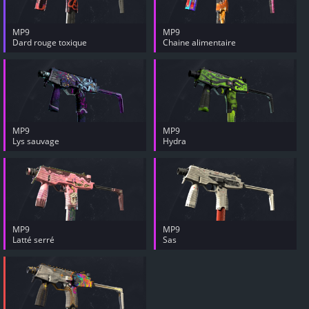
MP9
MP9
Dard rouge toxique
Chaine alimentaire
MP9
MP9
Lys sauvage
Hydra
MP9
MP9
Latté serré
Sas