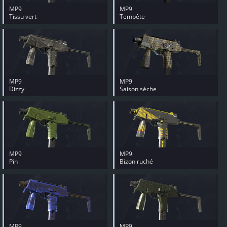
MP9
MP9
Tissu vert
Tempête
MP9
MP9
Dizzy
Saison sèche
MP9
MP9
Pin
Bizon ruché
MP9
MP9