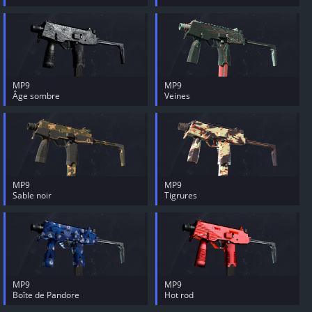
MP9
MP9
Âge sombre
Veines
MP9
MP9
Sable noir
Tigrures
MP9
MP9
Boîte de Pandore
Hot rod