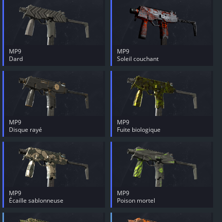
MP9
MP9
Dard
Soleil couchant
MP9
MP9
Disque rayé
Fuite biologique
MP9
MP9
Écaille sablonneuse
Poison mortel