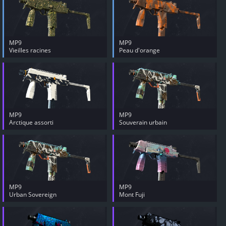
MP9
MP9
Vieilles racines
Peau d'orange
MP9
MP9
Arctique assorti
Souverain urbain
MP9
MP9
Urban Sovereign
Mont Fuji