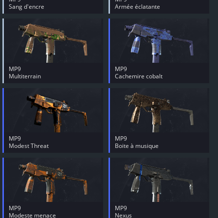
Sang d'encre
Armée éclatante
MP9
MP9
Multiterrain
Cachemire cobalt
MP9
MP9
Modest Threat
Boite à musique
MP9
MP9
Modeste menace
Nexus