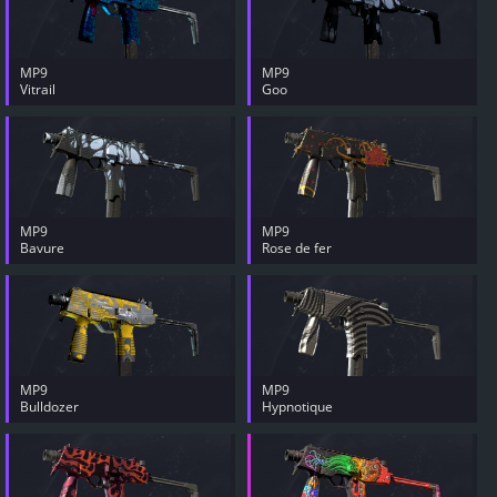
MP9
MP9
Vitrail
Goo
MP9
MP9
Bavure
Rose de fer
MP9
MP9
Bulldozer
Hypnotique