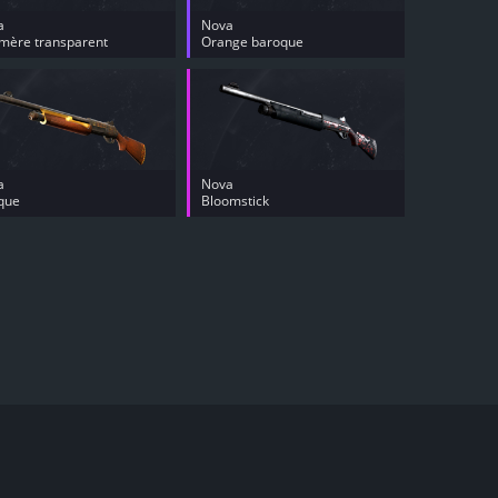
a
Nova
mère transparent
Orange baroque
a
Nova
que
Bloomstick