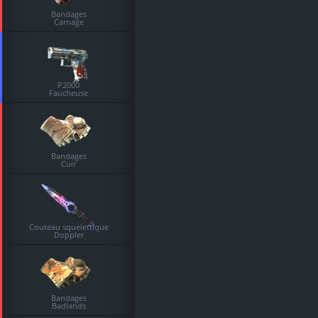
Bandages
Carnage
P2000
Faucheuse
Bandages
Cuir
Couteau squelettique
Doppler
Bandages
Badlands