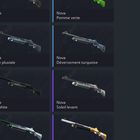
a
Nova
Pomme verte
a
Nova
 pluviale
Déversement turquoise
a
Nova
hite
Soleil levant