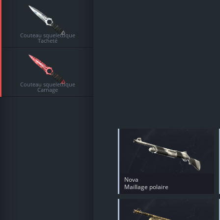
Couteau squelettique
Tacheté
Couteau squelettique
Carnage
Nova
Maillage polaire