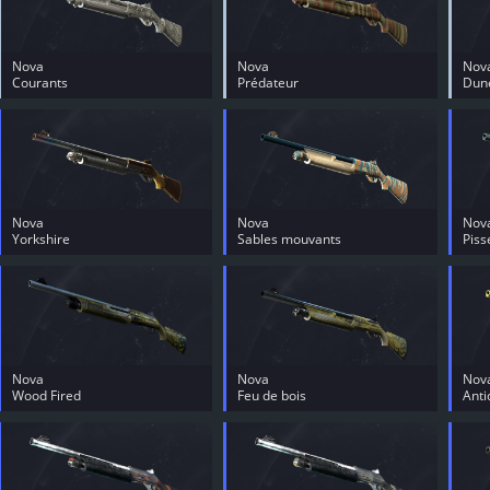
Nova
Nova
Nov
Courants
Prédateur
Dune
Nova
Nova
Nov
Yorkshire
Sables mouvants
Piss
Nova
Nova
Nov
Wood Fired
Feu de bois
Ant