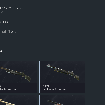
tTrak™
0.75 €
 €
0.98 €
mal
1.2 €
A:
a
Nova
e éclatante
Feuillage forestier