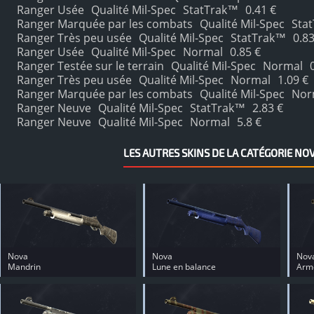
Ranger Usée
Qualité Mil-Spec
StatTrak™
0.41 €
Ranger Marquée par les combats
Qualité Mil-Spec
Sta
Ranger Très peu usée
Qualité Mil-Spec
StatTrak™
0.83
Ranger Usée
Qualité Mil-Spec
Normal
0.85 €
Ranger Testée sur le terrain
Qualité Mil-Spec
Normal
Ranger Très peu usée
Qualité Mil-Spec
Normal
1.09 €
Ranger Marquée par les combats
Qualité Mil-Spec
Nor
Ranger Neuve
Qualité Mil-Spec
StatTrak™
2.83 €
Ranger Neuve
Qualité Mil-Spec
Normal
5.8 €
LES AUTRES SKINS DE LA CATÉGORIE NOV
Nova
Nova
Nov
Mandrin
Lune en balance
Armé