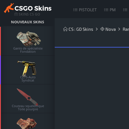
PISTOLET
PM
SKINS CS GO
NOUVEAUX SKINS
CS : GO Skins
Nova
Ra
Gants de spécialiste
Fondation
CZ75-Auto
Syndicat
Couteau squelettique
Toile pourpre