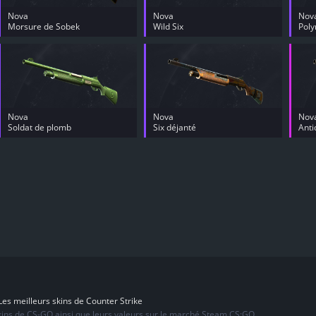
Nova
Nova
Nov
Morsure de Sobek
Wild Six
Poly
Nova
Nova
Nov
Soldat de plomb
Six déjanté
Anti
es meilleurs skins de Counter Strike
skins de CS-GO ainsi que leurs valeurs sur le marché Steam CS:GO