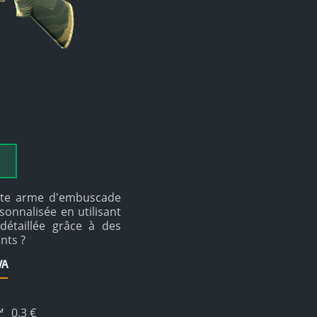
ente arme d'embuscade
onnalisée en utilisant
étaillée grâce à des
nts ?
VA
™
0.3 €