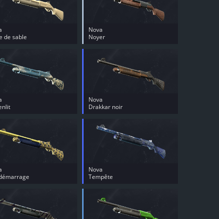
a
Nova
 de sable
Noyer
a
Nova
enlit
Drakkar noir
a
Nova
idémarrage
Tempête