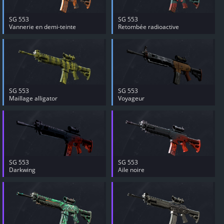
SG 553
SG 553
Vannerie en demi-teinte
Retombée radioactive
SG 553
SG 553
Maillage alligator
Voyageur
SG 553
SG 553
Darkwing
Aile noire