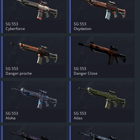
SG 553
SG 553
Cyberforce
Oxydation
SG 553
SG 553
Danger proche
Danger Close
SG 553
SG 553
Aloha
Atlas