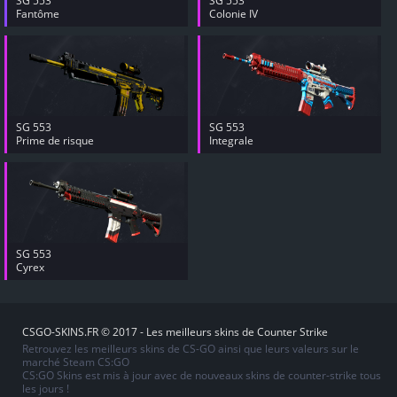
SG 553
SG 553
Fantôme
Colonie IV
SG 553
SG 553
Prime de risque
Integrale
SG 553
Cyrex
CSGO-SKINS.FR © 2017 - Les meilleurs skins de Counter Strike
Retrouvez les meilleurs skins de CS-GO ainsi que leurs valeurs sur le
marché Steam CS:GO
CS:GO Skins est mis à jour avec de nouveaux skins de counter-strike tous
les jours !