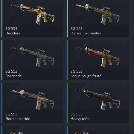
SG 553
SG 553
Décoloré
Ruines luxuriantes
SG 553
SG 553
Barricade
Laque rouge fruité
SG 553
SG 553
Floraison aride
Heavy métal