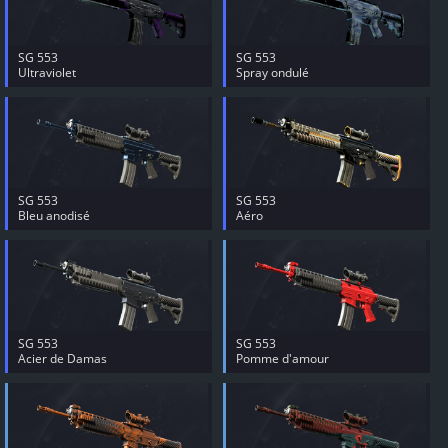
SG 553
SG 553
Ultraviolet
Spray ondulé
SG 553
SG 553
Bleu anodisé
Aéro
SG 553
SG 553
Acier de Damas
Pomme d'amour