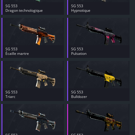
SG 553
SG 553
Dragon technologique
Hypnotique
SG 553
SG 553
Écaille martre
Pulsation
SG 553
SG 553
Triarc
Bulldozer