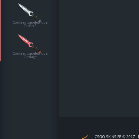
Couteau squelettique
Tacheté
Couteau squelettique
Carnage
CSGO-SKINS.FR © 2017 - L