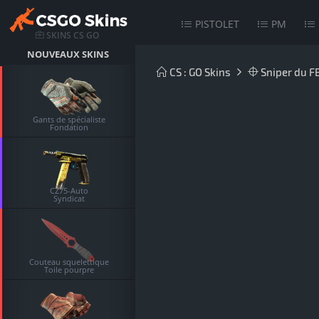
PISTOLET
PM
SKINS CS GO
NOUVEAUX SKINS
CS : GO Skins
Sniper du FB
Gants de spécialiste
Fondation
CZ75-Auto
Syndicat
Couteau squelettique
Toile pourpre