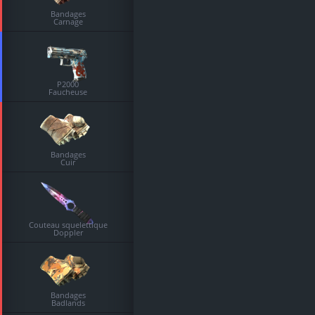
Bandages
Carnage
P2000
Faucheuse
Bandages
Cuir
Couteau squelettique
Doppler
Bandages
Badlands