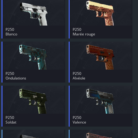
P250
P250
Blanco
Marée rouge
P250
P250
Ondulations
Alvéole
P250
P250
Soldat
Valence