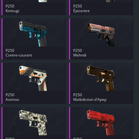
P250
P250
Kintsugi
Épicentre
P250
P250
Contre-courant
Mehndi
P250
P250
Asiimov
Malédiction d'Apep