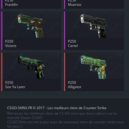
P250
P250
Franklin
Muertos
P250
P250
Visions
Cartel
P250
P250
See Ya Later
Alligator
CSGO-SKINS.FR © 2017 - Les meilleurs skins de Counter Strike
Retrouvez les meilleurs skins de CS-GO ainsi que leurs valeurs sur le
marché Steam CS:GO
CS:GO Skins est mis à jour avec de nouveaux skins de counter-strike tous
les jours !