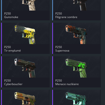
P250
P250
Gunsmoke
Filigrane sombre
P250
P250
Tir emplumé
Supernova
P250
P250
Cyberbouclier
Menace nucléaire