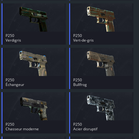
P250
P250
Verdigris
Vert-de-gris
P250
P250
Échangeur
Bullfrog
P250
P250
Chasseur moderne
Acier disruptif