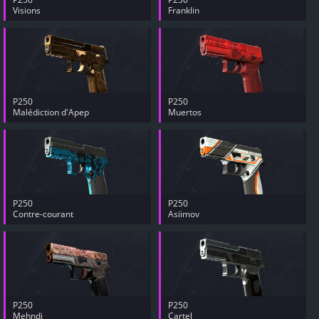
Visions
Franklin
P250
P250
Malédiction d'Apep
Muertos
P250
P250
Contre-courant
Asiimov
P250
P250
Mehndi
Cartel