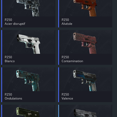
P250
P250
Acier disruptif
Alvéole
P250
P250
Blanco
Contamination
P250
P250
Ondulations
Valence