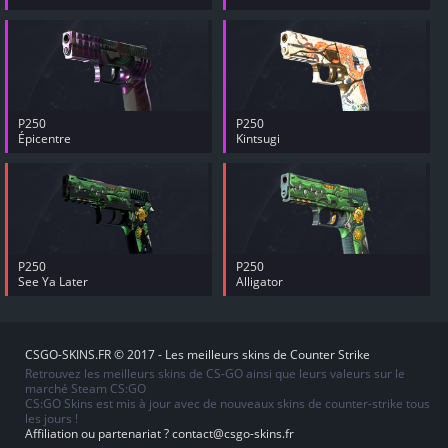
P250
P250
Épicentre
Kintsugi
P250
P250
See Ya Later
Alligator
CSGO-SKINS.FR © 2017 - Les meilleurs skins de Counter Strike
Retrouvez les meilleurs skins de CS-GO ainsi que leurs valeurs sur le
marché Steam CS:GO
CS:GO Skins est mis à jour avec de nouveaux skins de counter-strike tous
les jours !
Affiliation ou partenariat ?
contact@csgo-skins.fr