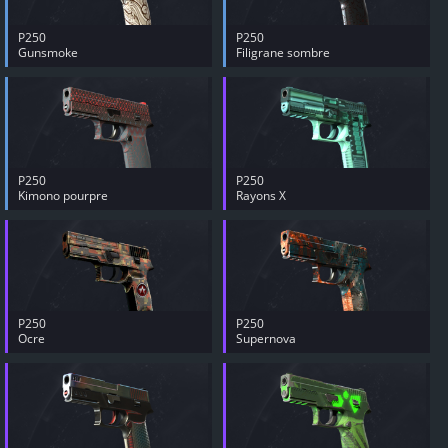
P250
P250
Gunsmoke
Filigrane sombre
P250
P250
Kimono pourpre
Rayons X
P250
P250
Ocre
Supernova