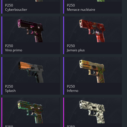
P250
P250
Cyberbouclier
Menace nucléaire
P250
P250
Vino primo
Jamais plus
P250
P250
Splash
Inferno
P250
P250