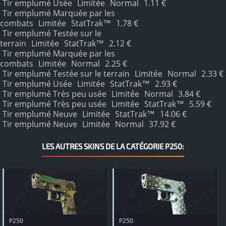
Tir emplumé Usée
Limitée
Normal
1.11 €
Tir emplumé Marquée par les
combats
Limitée
StatTrak™
1.78 €
Tir emplumé Testée sur le
terrain
Limitée
StatTrak™
2.12 €
Tir emplumé Marquée par les
combats
Limitée
Normal
2.25 €
Tir emplumé Testée sur le terrain
Limitée
Normal
2.33 €
Tir emplumé Usée
Limitée
StatTrak™
2.93 €
Tir emplumé Très peu usée
Limitée
Normal
3.84 €
Tir emplumé Très peu usée
Limitée
StatTrak™
5.59 €
Tir emplumé Neuve
Limitée
StatTrak™
14.06 €
Tir emplumé Neuve
Limitée
Normal
37.92 €
LES AUTRES SKINS DE LA CATÉGORIE P250:
P250
P250