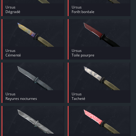
Ursus
Ursus
Dégradé
Forêt boréale
Ursus
Ursus
Cémenté
Toile pourpre
Ursus
Ursus
Rayures nocturnes
Tacheté