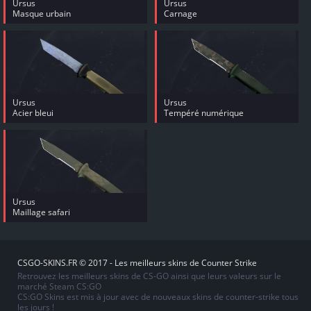
Ursus
Ursus
Masque urbain
Carnage
Ursus
Ursus
Acier bleui
Tempéré numérique
Ursus
Maillage safari
CSGO-SKINS.FR © 2017 - Les meilleurs skins de Counter Strike
Retrouvez les meilleurs skins de CS-GO ainsi que leurs valeurs sur le
marché Steam CS:GO
CS:GO Skins est mis à jour avec de nouveaux skins de counter-strike tous
les jours !