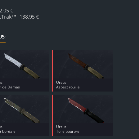
2.05 €
atTrak™
138.95 €
US:
us
Ursus
er de Damas
Aspect rouillé
us
Ursus
t boréale
Toile pourpre