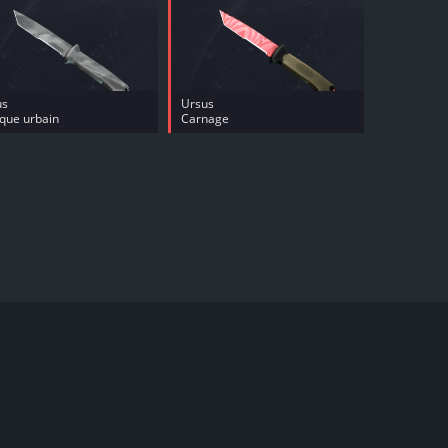
us
Ursus
que urbain
Carnage