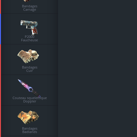
Bandages
Carnage
P2000
Faucheuse
Bandages
Cuir
Couteau squelettique
Doppler
Bandages
Badlands