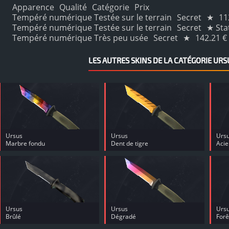
Apparence
Qualité
Catégorie
Prix
Tempéré numérique Testée sur le terrain
Secret
★
11
Tempéré numérique Testée sur le terrain
Secret
★ St
Tempéré numérique Très peu usée
Secret
★
142.21 €
LES AUTRES SKINS DE LA CATÉGORIE URS
Ursus
Ursus
Urs
Marbre fondu
Dent de tigre
Aci
Ursus
Ursus
Urs
Brûlé
Dégradé
Forê