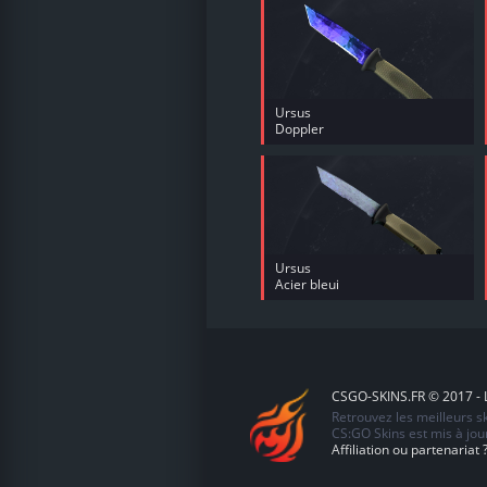
Ursus
Doppler
Ursus
Acier bleui
CSGO-SKINS.FR © 2017 - L
Retrouvez les meilleurs 
CS:GO Skins est mis à jour
Affiliation ou partenariat 