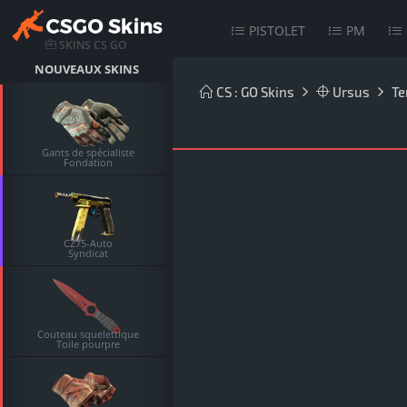
PISTOLET
PM
SKINS CS GO
NOUVEAUX SKINS
CS : GO Skins
Ursus
Te
Gants de spécialiste
Fondation
CZ75-Auto
Syndicat
Couteau squelettique
Toile pourpre