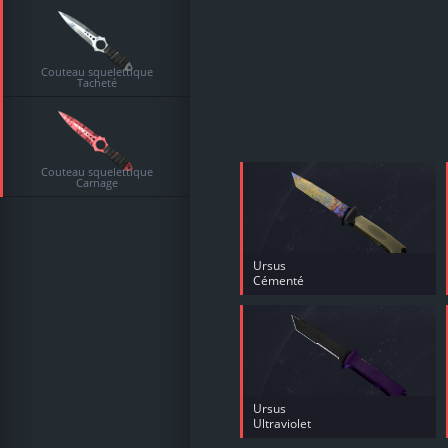
Couteau squelettique
Tacheté
Couteau squelettique
Carnage
Ursus
Cémenté
Ursus
Ultraviolet