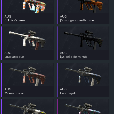
AUG
AUG
Œil de Zapems
Jörmungandr enflammé
AUG
AUG
Loup arctique
Lys belle-de-minuit
AUG
AUG
Mémoire vive
Cour royale