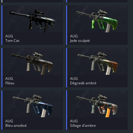
AUG
AUG
Tom Cat
Jade sculpté
AUG
AUG
Fléau
Dégradé ambré
AUG
AUG
Bleu anodisé
Sillage d'ambre