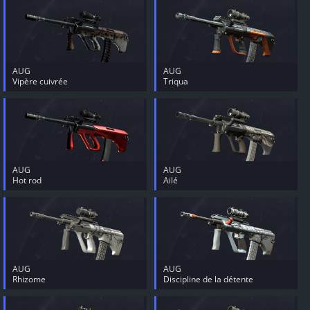
AUG
AUG
Vipère cuivrée
Triqua
AUG
AUG
Hot rod
Ailé
AUG
AUG
Rhizome
Discipline de la détente