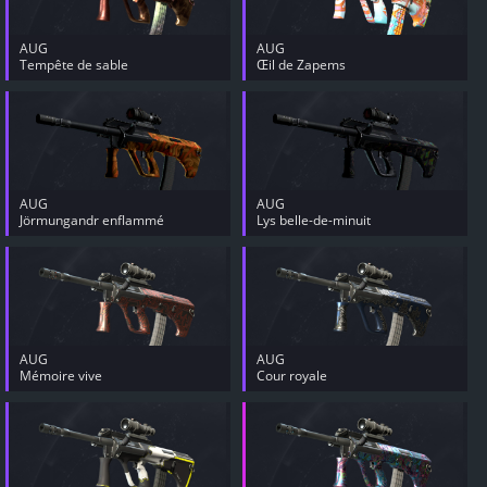
AUG
AUG
Tempête de sable
Œil de Zapems
AUG
AUG
Jörmungandr enflammé
Lys belle-de-minuit
AUG
AUG
Mémoire vive
Cour royale