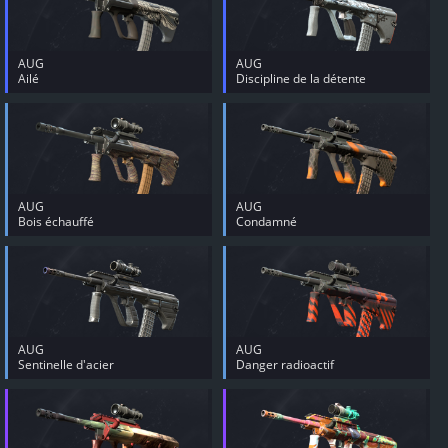
AUG
AUG
Ailé
Discipline de la détente
AUG
AUG
Bois échauffé
Condamné
AUG
AUG
Sentinelle d'acier
Danger radioactif