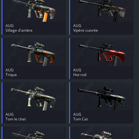
AUG
AUG
Sillage d'ambre
Vipère cuivrée
AUG
AUG
Triqua
Hot rod
AUG
AUG
Tom le chat
Tom Cat