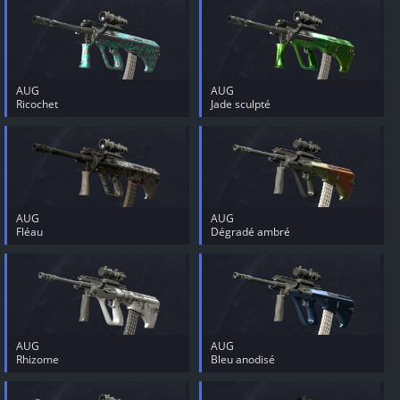
AUG
AUG
Ricochet
Jade sculpté
AUG
AUG
Fléau
Dégradé ambré
AUG
AUG
Rhizome
Bleu anodisé