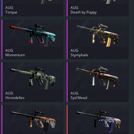
AUG
AUG
Torque
Death by Puppy
AUG
AUG
Momentum
Stymphale
AUG
AUG
Hirondelles
Syd Mead