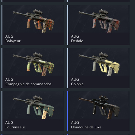
AUG
AUG
Balayeur
Dédale
AUG
AUG
Compagnie de commandos
Colonie
AUG
AUG
Fournisseur
Doudoune de luxe