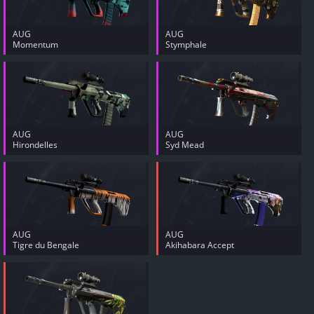
AUG
AUG
Momentum
Stymphale
AUG
AUG
Hirondelles
Syd Mead
AUG
AUG
Tigre du Bengale
Akihabara Accept