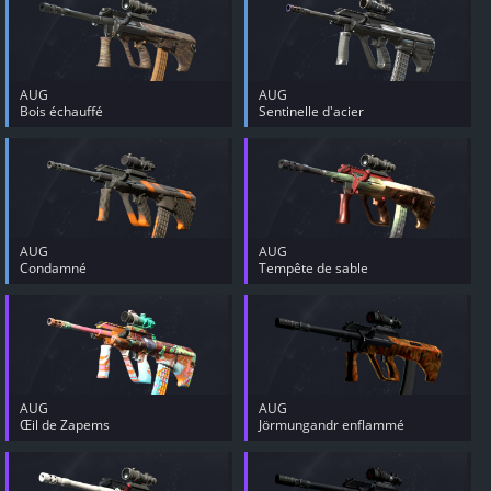
AUG
AUG
Bois échauffé
Sentinelle d'acier
AUG
AUG
Condamné
Tempête de sable
AUG
AUG
Œil de Zapems
Jörmungandr enflammé