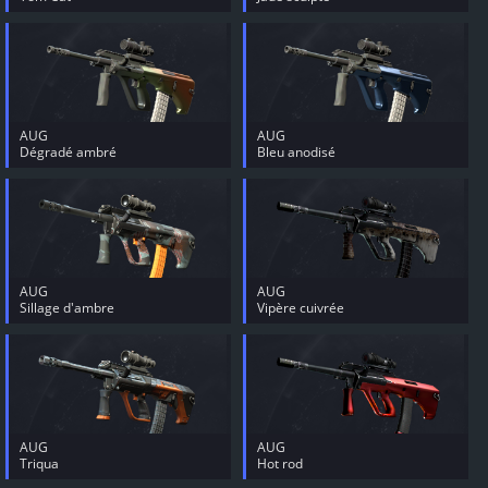
AUG
AUG
Dégradé ambré
Bleu anodisé
AUG
AUG
Sillage d'ambre
Vipère cuivrée
AUG
AUG
Triqua
Hot rod