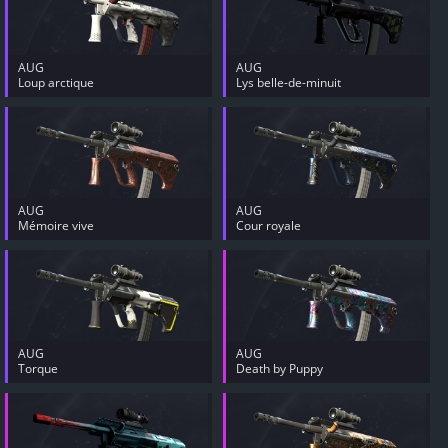
AUG
AUG
Loup arctique
Lys belle-de-minuit
AUG
AUG
Mémoire vive
Cour royale
AUG
AUG
Torque
Death by Puppy