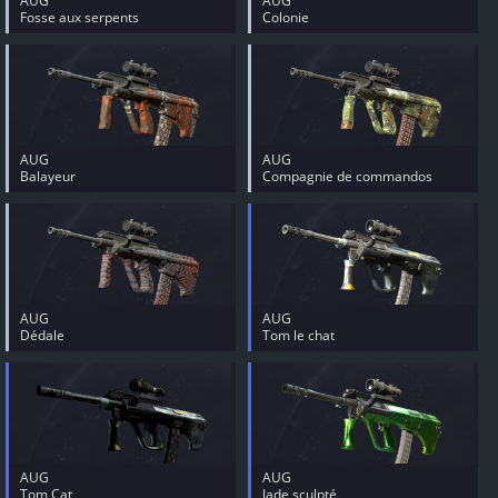
AUG
AUG
Fosse aux serpents
Colonie
AUG
AUG
Balayeur
Compagnie de commandos
AUG
AUG
Dédale
Tom le chat
AUG
AUG
Tom Cat
Jade sculpté