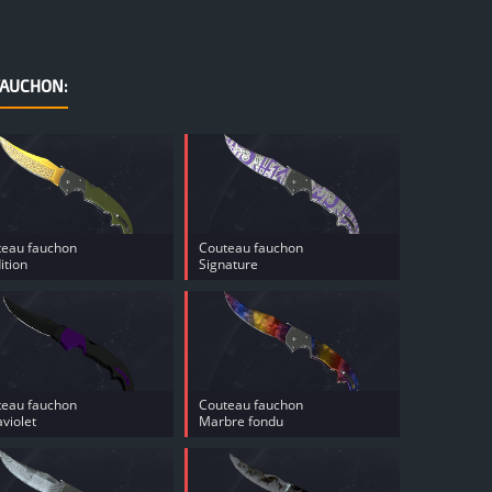
FAUCHON:
teau fauchon
Couteau fauchon
ition
Signature
teau fauchon
Couteau fauchon
aviolet
Marbre fondu