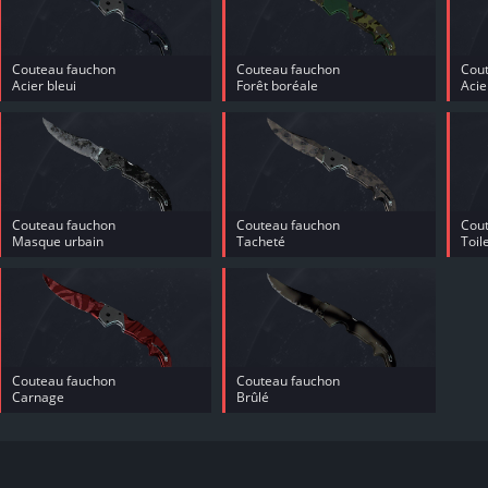
Couteau fauchon
Couteau fauchon
Cou
Acier bleui
Forêt boréale
Aci
Couteau fauchon
Couteau fauchon
Cou
Masque urbain
Tacheté
Toil
Couteau fauchon
Couteau fauchon
Carnage
Brûlé