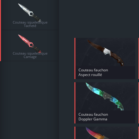
Couteau squelettique
Tacheté
Couteau squelettique
Carnage
Couteau fauchon
Aspect rouillé
Couteau fauchon
Doppler Gamma