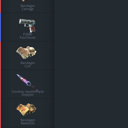
Bandages
Carnage
P2000
Faucheuse
Bandages
Cuir
Couteau squelettique
Doppler
Bandages
Badlands