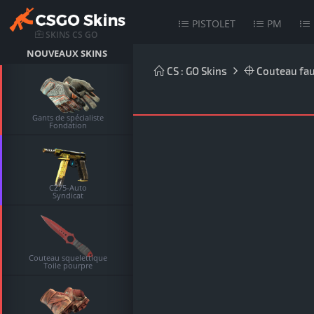
PISTOLET
PM
SKINS CS GO
NOUVEAUX SKINS
CS : GO Skins
Couteau fa
Gants de spécialiste
Fondation
CZ75-Auto
Syndicat
Couteau squelettique
Toile pourpre