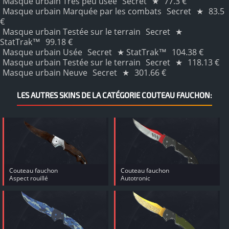
Masque urbain Très peu usée
Secret
★
77.3 €
Masque urbain Marquée par les combats
Secret
★
83.5
€
Masque urbain Testée sur le terrain
Secret
★
StatTrak™
99.18 €
Masque urbain Usée
Secret
★ StatTrak™
104.38 €
Masque urbain Testée sur le terrain
Secret
★
118.13 €
Masque urbain Neuve
Secret
★
301.66 €
LES AUTRES SKINS DE LA CATÉGORIE COUTEAU FAUCHON:
Couteau fauchon
Couteau fauchon
Aspect rouillé
Autotronic