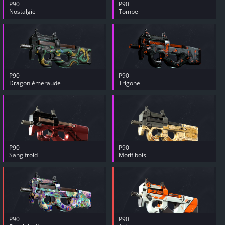
P90
P90
Nostalgie
Tombe
P90
P90
Dragon émeraude
Trigone
P90
P90
Sang froid
Motif bois
P90
P90