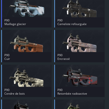
P90
P90
Maillage glacier
Camelote refourguée
P90
P90
Cuir
Encrassé
P90
P90
Cendre de bois
Retombée radioactive