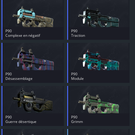
P90
P90
Complexe en négatif
Traction
P90
P90
Désassemblage
Module
P90
P90
Guerre désertique
Grimm