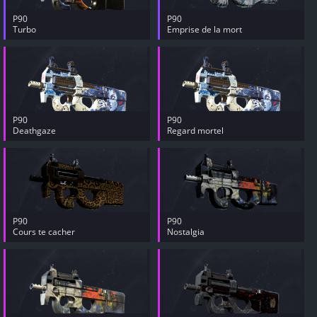
P90
P90
Turbo
Emprise de la mort
P90
P90
Deathgaze
Regard mortel
P90
P90
Cours te cacher
Nostalgia