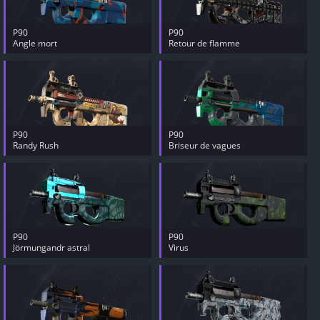
P90
P90
Angle mort
Retour de flamme
P90
P90
Randy Rush
Briseur de vagues
P90
P90
Jörmungandr astral
Virus