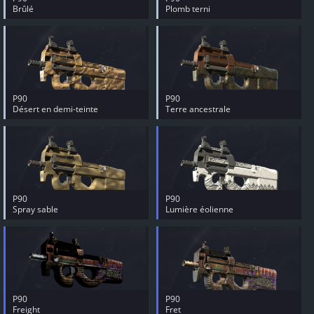
Brûlé
Plomb terni
P90
P90
Désert en demi-teinte
Terre ancestrale
P90
P90
Spray sable
Lumière éolienne
P90
P90
Freight
Fret