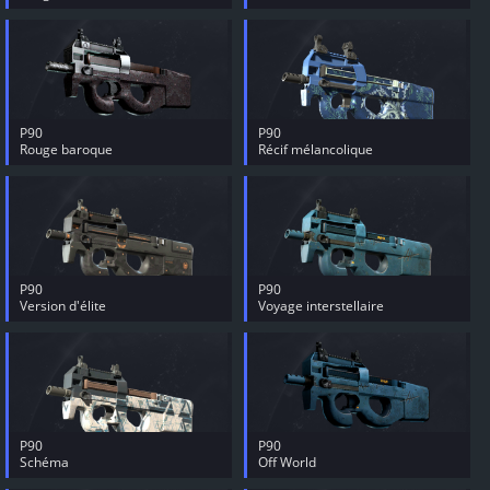
P90
P90
Rouge baroque
Récif mélancolique
P90
P90
Version d'élite
Voyage interstellaire
P90
P90
Schéma
Off World