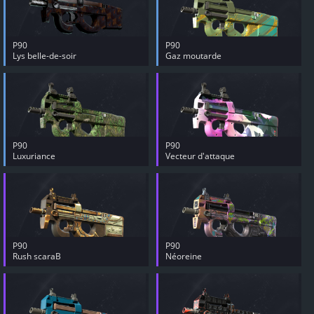
P90
P90
Lys belle-de-soir
Gaz moutarde
P90
P90
Luxuriance
Vecteur d'attaque
P90
P90
Rush scaraB
Néoreine