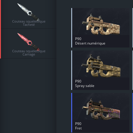
Couteau squelettique
Tacheté
P90
Désert numérique
Couteau squelettique
Carnage
P90
Spray sable
P90
Fret