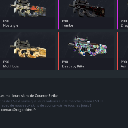
P90
P90
P90
Nostalgie
Tombe
Dra
P90
P90
P90
Motif bois
Death by Kitty
Asi
es meilleurs skins de Counter Strike
skins de CS-GO ainsi que leurs valeurs sur le marché Steam CS:GO
 avec de nouveaux skins de counter-strike tous les jours !
?
contact@csgo-skins.fr