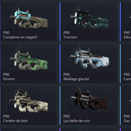
P90
P90
P90
Complexe en négatif
Traction
Dés
P90
P90
P90
Grimm
Maillage glacier
Cam
P90
P90
P90
Cendre de bois
Lys belle-de-soir
Gaz