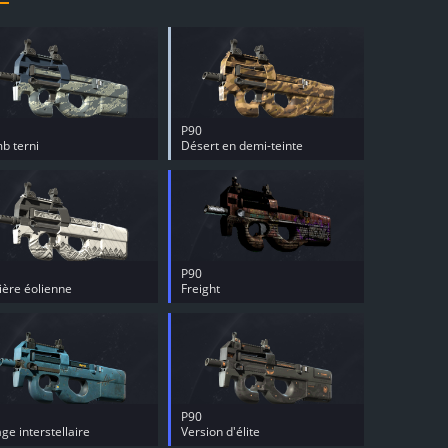
P90
b terni
Désert en demi-teinte
P90
ère éolienne
Freight
P90
ge interstellaire
Version d'élite