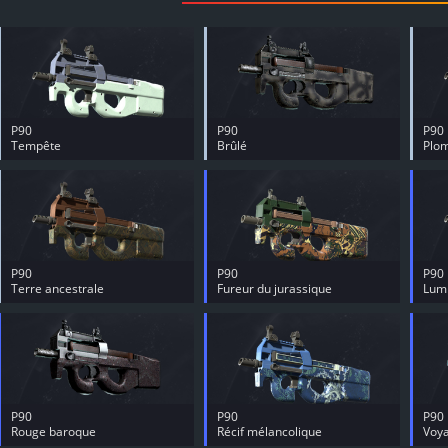
P90
P90
P90
Tempête
Brûlé
Plom
P90
P90
P90
Terre ancestrale
Fureur du jurassique
Lumi
P90
P90
P90
Rouge baroque
Récif mélancolique
Voya