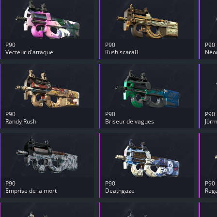
P90
P90
P90
Vecteur d'attaque
Rush scaraB
Néo
P90
P90
P90
Randy Rush
Briseur de vagues
Jörm
P90
P90
P90
Emprise de la mort
Deathgaze
Rega