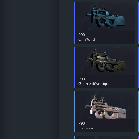
P90
Off World
P90
Guerre désertique
P90
Encrassé