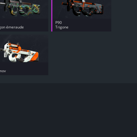
P90
gon émeraude
Trigone
imov