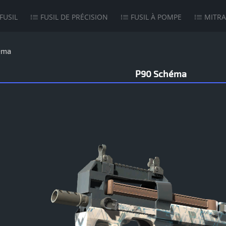
FUSIL
FUSIL DE PRÉCISION
FUSIL À POMPE
MITRA
éma
P90 Schéma