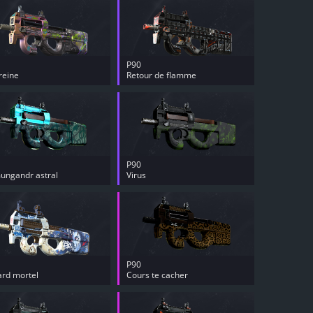
P90
reine
Retour de flamme
P90
ungandr astral
Virus
P90
rd mortel
Cours te cacher