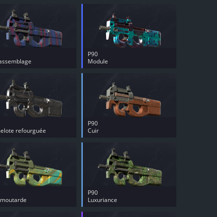
P90
assemblage
Module
P90
elote refourguée
Cuir
P90
 moutarde
Luxuriance