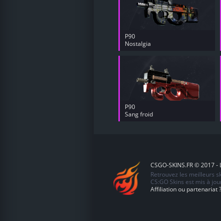
P90
Nostalgia
P90
Sang froid
CSGO-SKINS.FR © 2017 - L
Retrouvez les meilleurs 
CS:GO Skins est mis à jour
Affiliation ou partenariat 