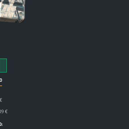
0
€
09 €
0: