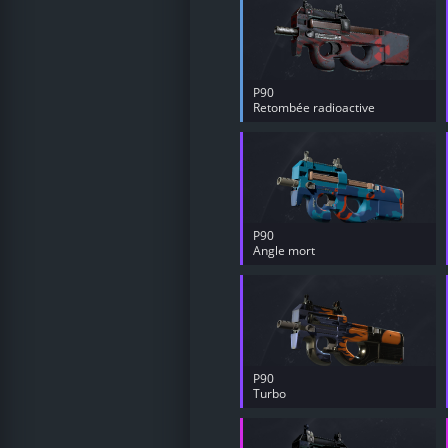
P90
Retombée radioactive
P90
Angle mort
P90
Turbo