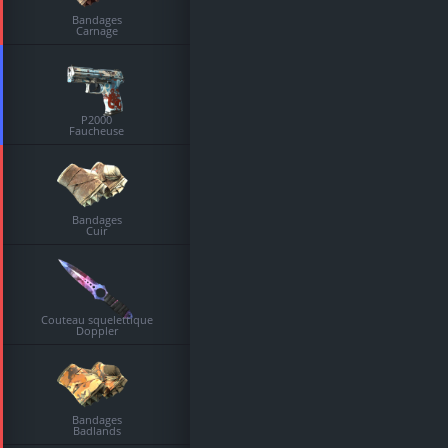
Bandages
Carnage
P2000
Faucheuse
Bandages
Cuir
Couteau squelettique
Doppler
Bandages
Badlands