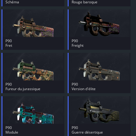
Schéma
Rouge baroque
P90
P90
Fret
Freight
P90
P90
Fureur du jurassique
Version d'élite
P90
P90
Module
Guerre désertique