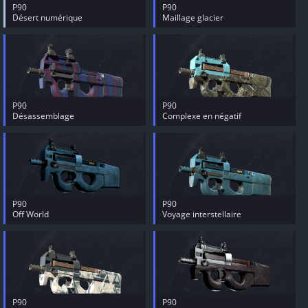
P90
P90
Désert numérique
Maillage glacier
P90
P90
Désassemblage
Complexe en négatif
P90
P90
Off World
Voyage interstellaire
P90
P90