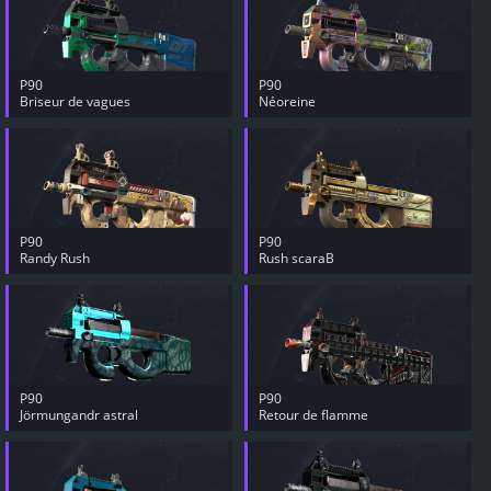
P90
P90
Briseur de vagues
Néoreine
P90
P90
Randy Rush
Rush scaraB
P90
P90
Jörmungandr astral
Retour de flamme