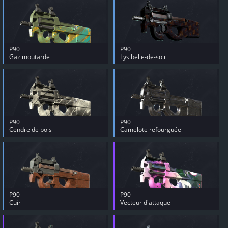
P90
P90
Gaz moutarde
Lys belle-de-soir
P90
P90
Cendre de bois
Camelote refourguée
P90
P90
Cuir
Vecteur d'attaque