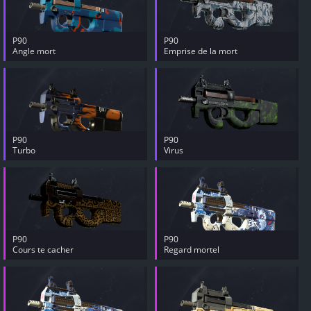
P90
P90
Angle mort
Emprise de la mort
P90
P90
Turbo
Virus
P90
P90
Cours te cacher
Regard mortel