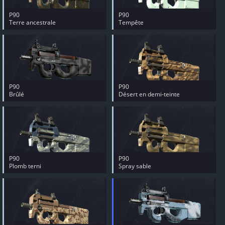
P90
P90
Terre ancestrale
Tempête
P90
P90
Brûlé
Désert en demi-teinte
P90
P90
Plomb terni
Spray sable