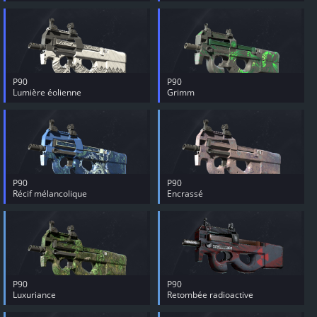
P90
P90
Lumière éolienne
Grimm
P90
P90
Récif mélancolique
Encrassé
P90
P90
Luxuriance
Retombée radioactive