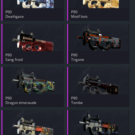
P90
P90
Deathgaze
Motif bois
P90
P90
Sang froid
Trigone
P90
P90
Dragon émeraude
Tombe