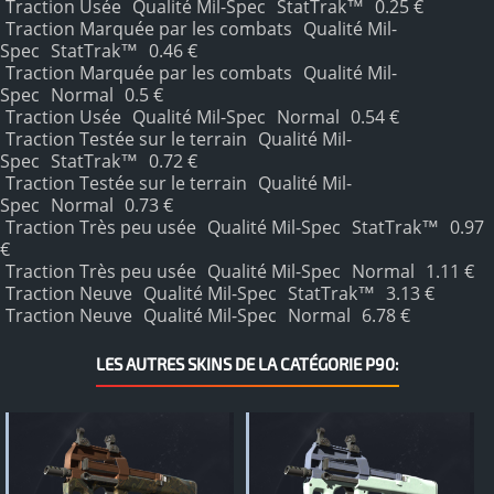
Traction Usée
Qualité Mil-Spec
StatTrak™
0.25 €
Traction Marquée par les combats
Qualité Mil-
Spec
StatTrak™
0.46 €
Traction Marquée par les combats
Qualité Mil-
Spec
Normal
0.5 €
Traction Usée
Qualité Mil-Spec
Normal
0.54 €
Traction Testée sur le terrain
Qualité Mil-
Spec
StatTrak™
0.72 €
Traction Testée sur le terrain
Qualité Mil-
Spec
Normal
0.73 €
Traction Très peu usée
Qualité Mil-Spec
StatTrak™
0.97
€
Traction Très peu usée
Qualité Mil-Spec
Normal
1.11 €
Traction Neuve
Qualité Mil-Spec
StatTrak™
3.13 €
Traction Neuve
Qualité Mil-Spec
Normal
6.78 €
LES AUTRES SKINS DE LA CATÉGORIE P90: