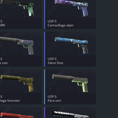
-S
USP-S
GRN
Camouflage alpin
-S
USP-S
s noir
Silent Shot
-S
USP-S
llage forestier
Para vert