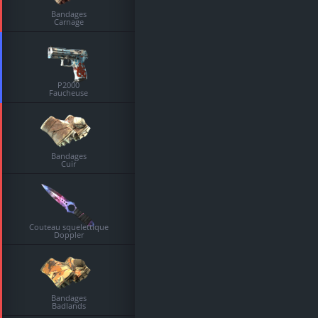
Bandages
Carnage
P2000
Faucheuse
Bandages
Cuir
Couteau squelettique
Doppler
Bandages
Badlands