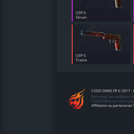
USP-S
Sérum
USP-S
Traitre
CSGO-SKINS.FR © 2017 - L
Retrouvez les meilleurs 
CS:GO Skins est mis à jour
Affiliation ou partenariat 