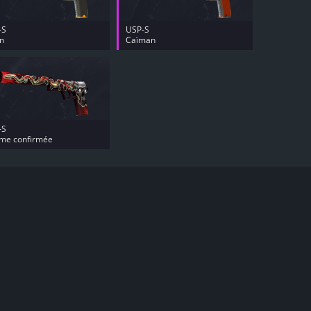
-S
USP-S
n
Caïman
-S
ime confirmée