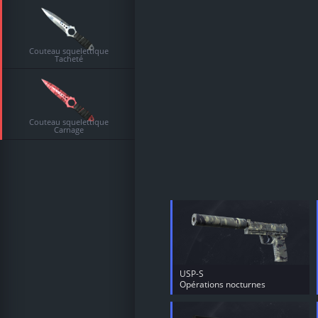
Couteau squelettique
Tacheté
Couteau squelettique
Carnage
USP-S
Opérations nocturnes