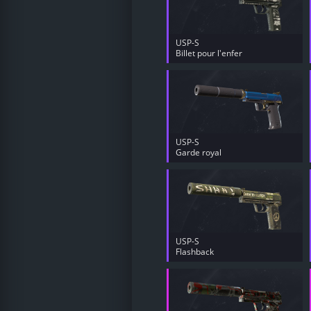
USP-S
Billet pour l'enfer
USP-S
Garde royal
USP-S
Flashback