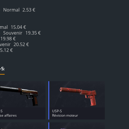
e
Normal
2.53 €
mal
15.04 €
e
Souvenir
19.35 €
19.98 €
venir
20.52 €
5.12 €
-S:
-S
USP-S
se affaires
Révision moteur