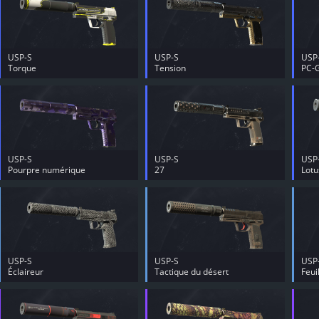
USP-S
USP-S
USP
Torque
Tension
PC-
USP-S
USP-S
USP
Pourpre numérique
27
Lotu
USP-S
USP-S
USP
Éclaireur
Tactique du désert
Feui