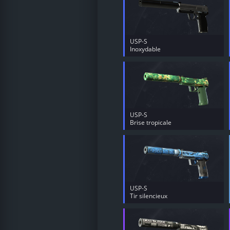
USP-S
Inoxydable
USP-S
Brise tropicale
USP-S
Tir silencieux