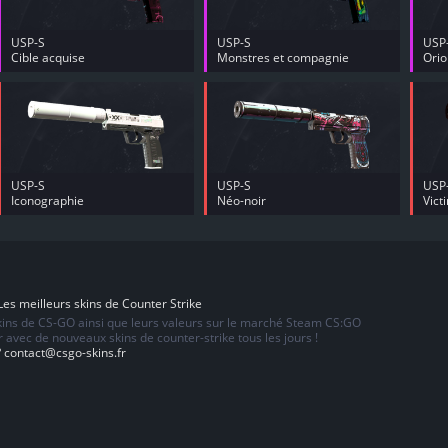
USP-S
USP-S
USP
Cible acquise
Monstres et compagnie
Orio
USP-S
USP-S
USP
Iconographie
Néo-noir
Vict
es meilleurs skins de Counter Strike
skins de CS-GO ainsi que leurs valeurs sur le marché Steam CS:GO
 avec de nouveaux skins de counter-strike tous les jours !
?
contact@csgo-skins.fr