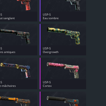
-S
USP-S
ut sanglant
Eau sombre
-S
USP-S
ons antiques
Overgrowth
-S
USP-S
e-mâchoires
Cortex