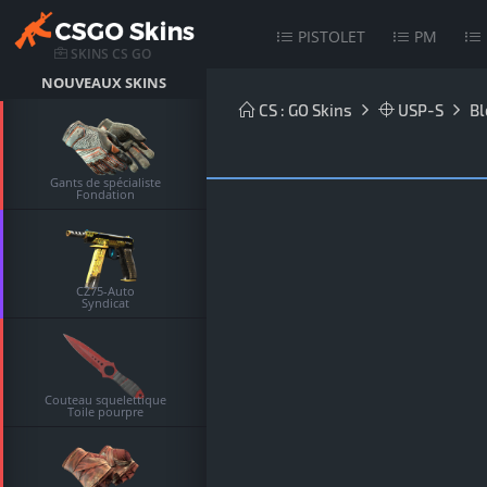
PISTOLET
PM
SKINS CS GO
NOUVEAUX SKINS
CS : GO Skins
USP-S
Bl
Gants de spécialiste
Fondation
CZ75-Auto
Syndicat
Couteau squelettique
Toile pourpre