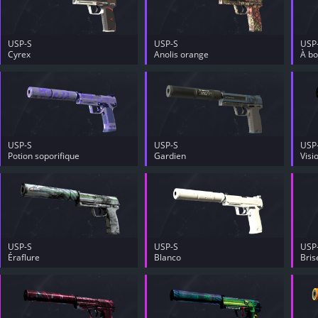
USP-S
USP-S
USP
Cyrex
Anolis orange
À bo
USP-S
USP-S
USP
Potion soporifique
Gardien
Visi
USP-S
USP-S
USP
Éraflure
Blanco
Bris