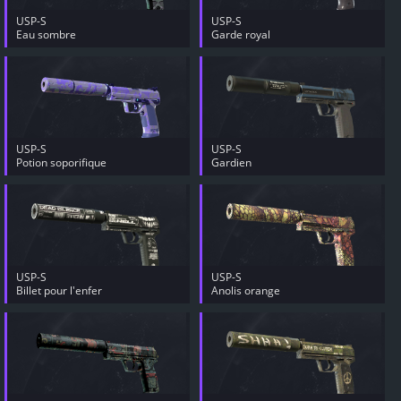
USP-S
USP-S
Eau sombre
Garde royal
USP-S
USP-S
Potion soporifique
Gardien
USP-S
USP-S
Billet pour l'enfer
Anolis orange