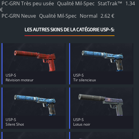
PC-GRN Très peu usée
Qualité Mil-Spec
StatTrak™
1.34
€
PC-GRN Neuve
Qualité Mil-Spec
Normal
2.62 €
LES AUTRES SKINS DE LA CATÉGORIE USP-S:
USP-S
USP-S
Révision moteur
Tir silencieux
USP-S
USP-S
Silent Shot
Lotus noir