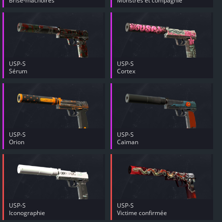
Brise-mâchoires
Monstres et compagnie
USP-S
USP-S
Sérum
Cortex
USP-S
USP-S
Orion
Caïman
USP-S
USP-S
Iconographie
Victime confirmée