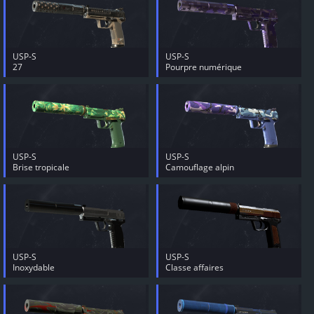
USP-S
USP-S
27
Pourpre numérique
USP-S
USP-S
Brise tropicale
Camouflage alpin
USP-S
USP-S
Inoxydable
Classe affaires