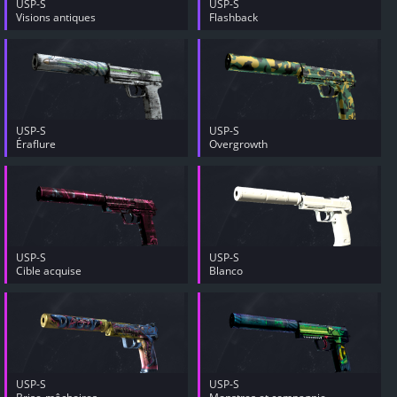
USP-S
USP-S
Visions antiques
Flashback
USP-S
USP-S
Éraflure
Overgrowth
USP-S
USP-S
Cible acquise
Blanco
USP-S
USP-S