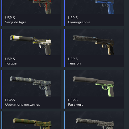
USP-S
USP-S
Sang de tigre
Cyanographie
USP-S
USP-S
Torque
Tension
USP-S
USP-S
Opérations nocturnes
Para vert