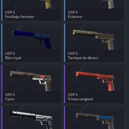
USP-S
USP-S
Feuillage forestier
Éclaireur
USP-S
USP-S
Bleu royal
Tactique du désert
USP-S
USP-S
Cyrex
À bout sanglant