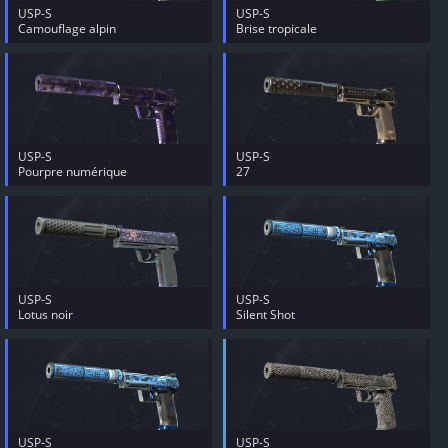
USP-S
USP-S
Camouflage alpin
Brise tropicale
USP-S
USP-S
Pourpre numérique
27
USP-S
USP-S
Lotus noir
Silent Shot
USP-S
USP-S