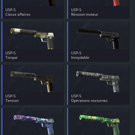
USP-S
USP-S
Classe affaires
Révision moteur
USP-S
USP-S
Torque
Inoxydable
USP-S
USP-S
Tension
Opérations nocturnes