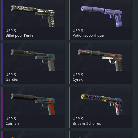
USP-S
USP-S
Billet pour l'enfer
Potion soporifique
USP-S
USP-S
Gardien
Cyrex
USP-S
USP-S
Caïman
Brise-mâchoires