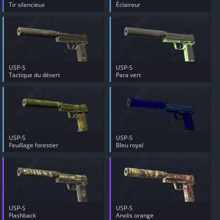
Tir silencieux
Éclaireur
USP-S
USP-S
Tactique du désert
Para vert
USP-S
USP-S
Feuillage forestier
Bleu royal
USP-S
USP-S
Flashback
Anolis orange