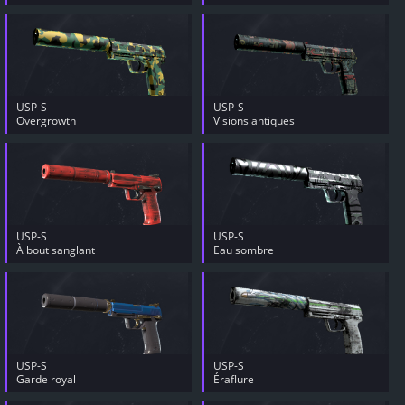
USP-S
USP-S
Overgrowth
Visions antiques
USP-S
USP-S
À bout sanglant
Eau sombre
USP-S
USP-S
Garde royal
Éraflure