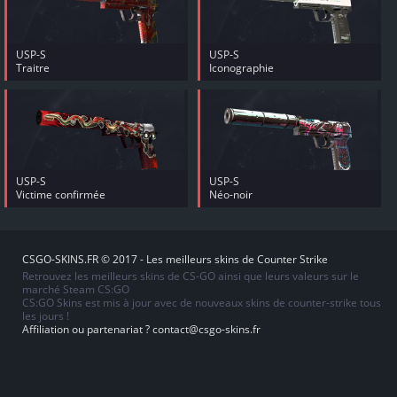
USP-S
USP-S
Traitre
Iconographie
USP-S
USP-S
Victime confirmée
Néo-noir
CSGO-SKINS.FR © 2017 - Les meilleurs skins de Counter Strike
Retrouvez les meilleurs skins de CS-GO ainsi que leurs valeurs sur le
marché Steam CS:GO
CS:GO Skins est mis à jour avec de nouveaux skins de counter-strike tous
les jours !
Affiliation ou partenariat ?
contact@csgo-skins.fr