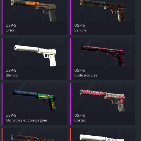
USP-S
USP-S
Orion
Sérum
USP-S
USP-S
Blanco
Cible acquise
USP-S
USP-S
Monstres et compagnie
Cortex