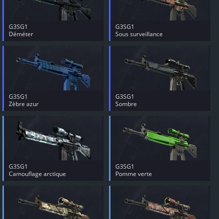
G3SG1
G3SG1
Déméter
Sous surveillance
G3SG1
G3SG1
Zèbre azur
Sombre
G3SG1
G3SG1
Camouflage arctique
Pomme verte