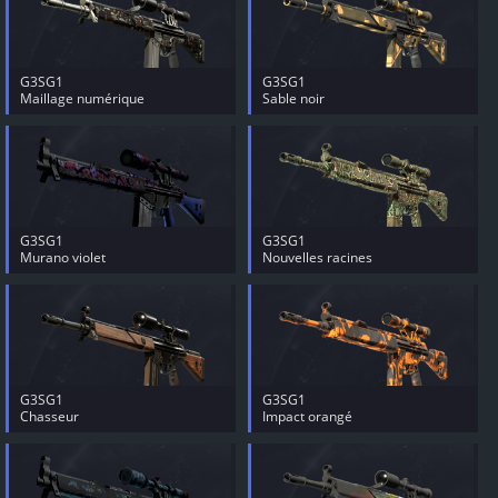
G3SG1
G3SG1
Maillage numérique
Sable noir
G3SG1
G3SG1
Murano violet
Nouvelles racines
G3SG1
G3SG1
Chasseur
Impact orangé