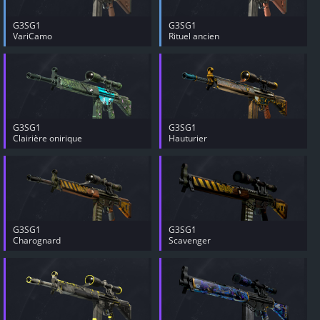
G3SG1
G3SG1
VariCamo
Rituel ancien
G3SG1
G3SG1
Clairière onirique
Hauturier
G3SG1
G3SG1
Charognard
Scavenger