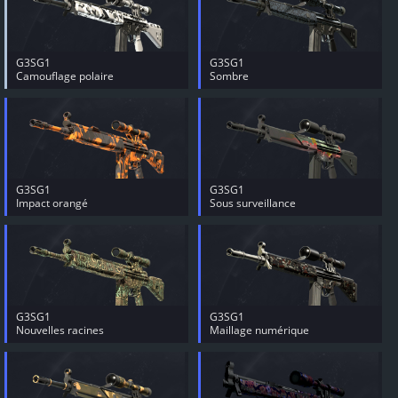
G3SG1
G3SG1
Camouflage polaire
Sombre
G3SG1
G3SG1
Impact orangé
Sous surveillance
G3SG1
G3SG1
Nouvelles racines
Maillage numérique