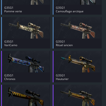
G3SG1
G3SG1
Pomme verte
Camouflage arctique
G3SG1
G3SG1
VariCamo
Rituel ancien
G3SG1
G3SG1
Chronos
Hauturier