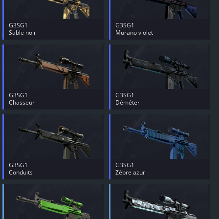
G3SG1
G3SG1
Sable noir
Murano violet
G3SG1
G3SG1
Chasseur
Déméter
G3SG1
G3SG1
Conduits
Zèbre azur