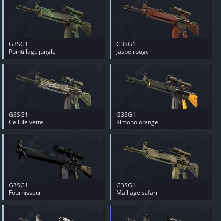
G3SG1
G3SG1
Pointillage jungle
Jaspe rouge
G3SG1
G3SG1
Cellule verte
Kimono orange
G3SG1
G3SG1
Fournisseur
Maillage safari