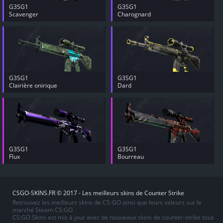
G3SG1
G3SG1
Scavenger
Charognard
G3SG1
G3SG1
Clairière onirique
Dard
G3SG1
G3SG1
Flux
Bourreau
CSGO-SKINS.FR © 2017 - Les meilleurs skins de Counter Strike
Retrouvez les meilleurs skins de CS-GO ainsi que leurs valeurs sur le
marché Steam CS:GO
CS:GO Skins est mis à jour avec de nouveaux skins de counter-strike tous