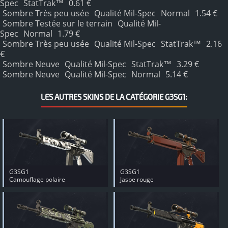
Spec
StatTrak™
0.61 €
Sombre Très peu usée
Qualité Mil-Spec
Normal
1.54 €
Sombre Testée sur le terrain
Qualité Mil-
Spec
Normal
1.79 €
Sombre Très peu usée
Qualité Mil-Spec
StatTrak™
2.16
€
Sombre Neuve
Qualité Mil-Spec
StatTrak™
3.29 €
Sombre Neuve
Qualité Mil-Spec
Normal
5.14 €
LES AUTRES SKINS DE LA CATÉGORIE G3SG1:
G3SG1
G3SG1
Camouflage polaire
Jaspe rouge