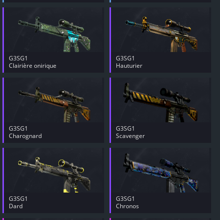
G3SG1
G3SG1
Clairière onirique
Hauturier
G3SG1
G3SG1
Charognard
Scavenger
G3SG1
G3SG1
Dard
Chronos