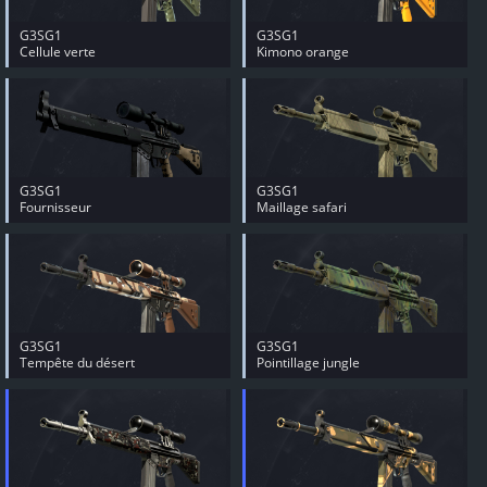
G3SG1
G3SG1
Cellule verte
Kimono orange
G3SG1
G3SG1
Fournisseur
Maillage safari
G3SG1
G3SG1
Tempête du désert
Pointillage jungle