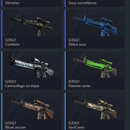
Déméter
Sous surveillance
G3SG1
G3SG1
Conduits
Zèbre azur
G3SG1
G3SG1
Camouflage arctique
Pomme verte
G3SG1
G3SG1
Rituel ancien
VariCamo