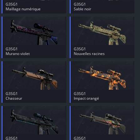
G3SG1
G3SG1
Maillage numérique
Sable noir
G3SG1
G3SG1
Murano violet
Nouvelles racines
G3SG1
G3SG1
Chasseur
Impact orangé
G3SG1
G3SG1