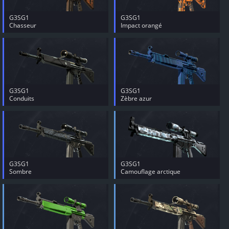
G3SG1
G3SG1
Chasseur
Impact orangé
G3SG1
G3SG1
Conduits
Zèbre azur
G3SG1
G3SG1
Sombre
Camouflage arctique