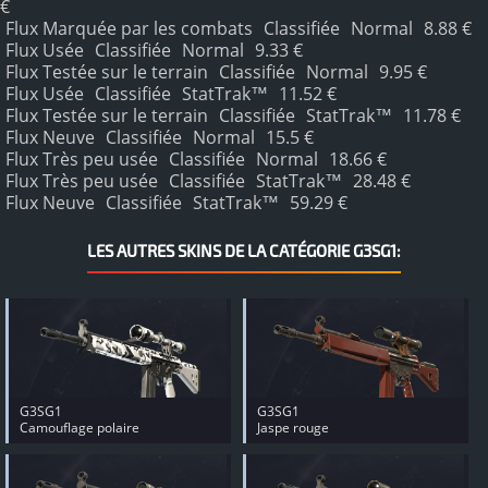
€
Flux Marquée par les combats
Classifiée
Normal
8.88 €
Flux Usée
Classifiée
Normal
9.33 €
Flux Testée sur le terrain
Classifiée
Normal
9.95 €
Flux Usée
Classifiée
StatTrak™
11.52 €
Flux Testée sur le terrain
Classifiée
StatTrak™
11.78 €
Flux Neuve
Classifiée
Normal
15.5 €
Flux Très peu usée
Classifiée
Normal
18.66 €
Flux Très peu usée
Classifiée
StatTrak™
28.48 €
Flux Neuve
Classifiée
StatTrak™
59.29 €
LES AUTRES SKINS DE LA CATÉGORIE G3SG1:
G3SG1
G3SG1
Camouflage polaire
Jaspe rouge