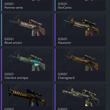
G3SG1
G3SG1
Pomme verte
VariCamo
G3SG1
G3SG1
Rituel ancien
Hauturier
G3SG1
G3SG1
Clairière onirique
Charognard
G3SG1
G3SG1