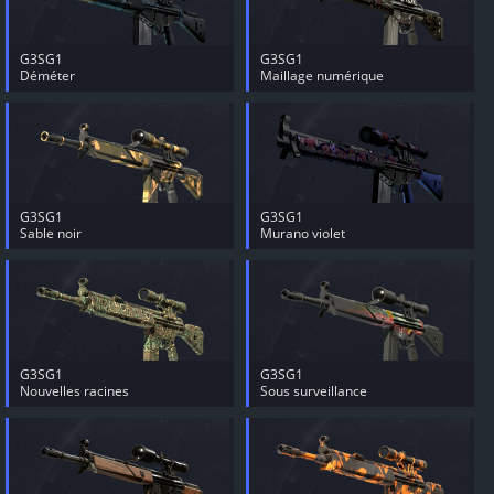
G3SG1
G3SG1
Déméter
Maillage numérique
G3SG1
G3SG1
Sable noir
Murano violet
G3SG1
G3SG1
Nouvelles racines
Sous surveillance