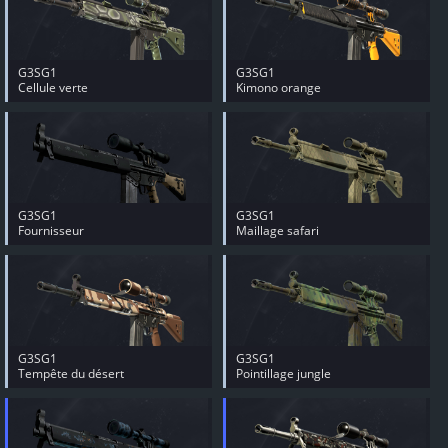
G3SG1
G3SG1
Cellule verte
Kimono orange
G3SG1
G3SG1
Fournisseur
Maillage safari
G3SG1
G3SG1
Tempête du désert
Pointillage jungle