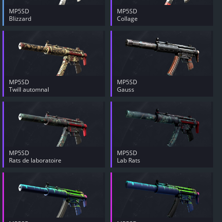
MP5SD
MP5SD
Blizzard
Collage
MP5SD
MP5SD
Twill automnal
Gauss
MP5SD
MP5SD
Rats de laboratoire
Lab Rats