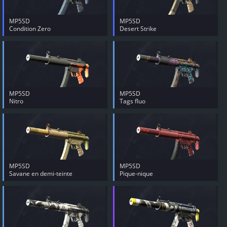
MP5SD
MP5SD
Condition Zero
Desert Strike
MP5SD
MP5SD
Nitro
Tags fluo
MP5SD
MP5SD
Savane en demi-teinte
Pique-nique