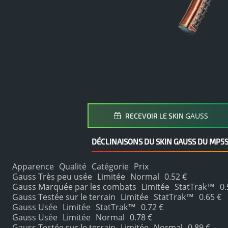
GAUSS
RECEVOIR LE SKIN
DÉCLINAISONS DU SKIN GAUSS DU MP5
Apparence
Qualité
Catégorie
Prix
Gauss Très peu usée
Limitée
Normal
0.52 €
Gauss Marquée par les combats
Limitée
StatTrak™
0.
Gauss Testée sur le terrain
Limitée
StatTrak™
0.65 €
Gauss Usée
Limitée
StatTrak™
0.72 €
Gauss Usée
Limitée
Normal
0.78 €
Gauss Testée sur le terrain
Limitée
Normal
0.89 €