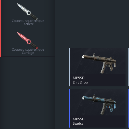
Couteau squelettique
Tacheté
Couteau squelettique
Carnage
MP5SD
Dirt Drop
MP5SD
Statics