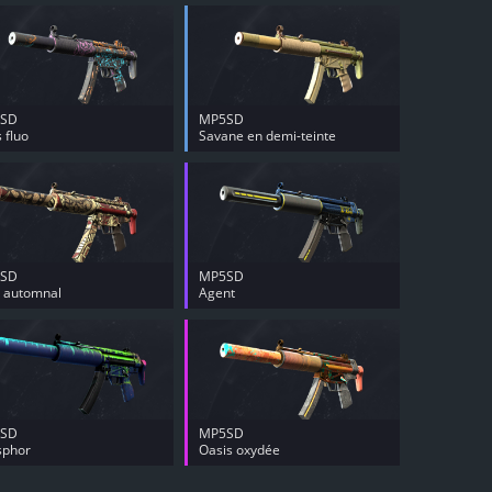
SD
MP5SD
 fluo
Savane en demi-teinte
SD
MP5SD
l automnal
Agent
SD
MP5SD
sphor
Oasis oxydée