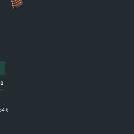
SD
54 €