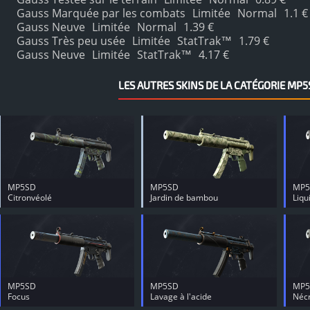
Gauss Marquée par les combats
Limitée
Normal
1.1 €
Gauss Neuve
Limitée
Normal
1.39 €
Gauss Très peu usée
Limitée
StatTrak™
1.79 €
Gauss Neuve
Limitée
StatTrak™
4.17 €
LES AUTRES SKINS DE LA CATÉGORIE MP5
MP5SD
MP5SD
MP5
Citronvéolé
Jardin de bambou
Liqu
MP5SD
MP5SD
MP5
Focus
Lavage à l'acide
Nécr