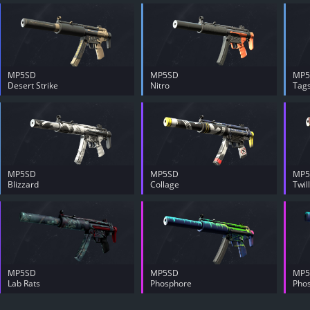
MP5SD
MP5SD
MP5
Desert Strike
Nitro
Tags
MP5SD
MP5SD
MP5
Blizzard
Collage
Twil
MP5SD
MP5SD
MP5
Lab Rats
Phosphore
Pho