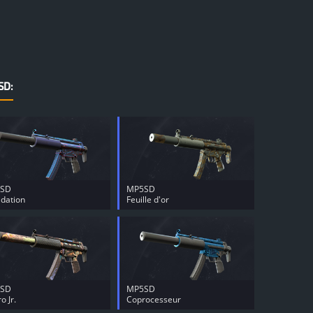
SD:
SD
MP5SD
idation
Feuille d'or
SD
MP5SD
o Jr.
Coprocesseur