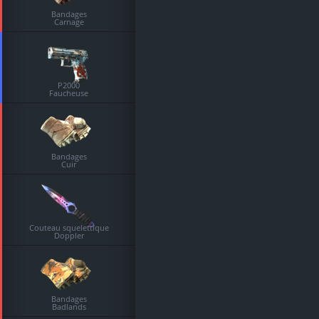
Bandages
Carnage
P2000
Faucheuse
Bandages
Cuir
Couteau squelettique
Doppler
Bandages
Badlands