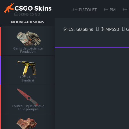
PISTOLET
PM
SKINS CS GO
NOUVEAUX SKINS
CS : GO Skins
MP5SD
G
Gants de spécialiste
Fondation
CZ75-Auto
Syndicat
Couteau squelettique
Toile pourpre