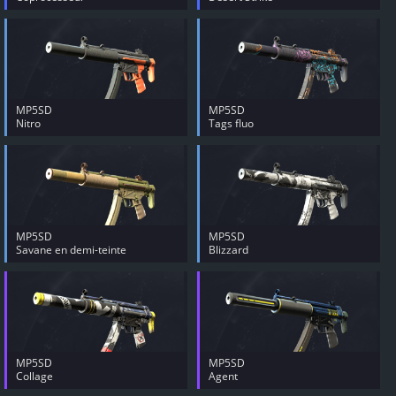
MP5SD
MP5SD
Nitro
Tags fluo
MP5SD
MP5SD
Savane en demi-teinte
Blizzard
MP5SD
MP5SD
Collage
Agent