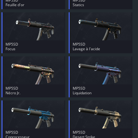
MP5SD
MP5SD
Feuille d'or
Statics
MP5SD
MP5SD
Focus
Lavage à l'acide
MP5SD
MP5SD
Nécro Jr.
Liquidation
MP5SD
MP5SD
Coprocesseur
Desert Strike