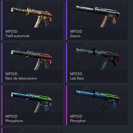
MP5SD
MP5SD
Twill automnal
Gauss
MP5SD
MP5SD
Rats de laboratoire
Lab Rats
MP5SD
MP5SD
Phosphore
Phosphor