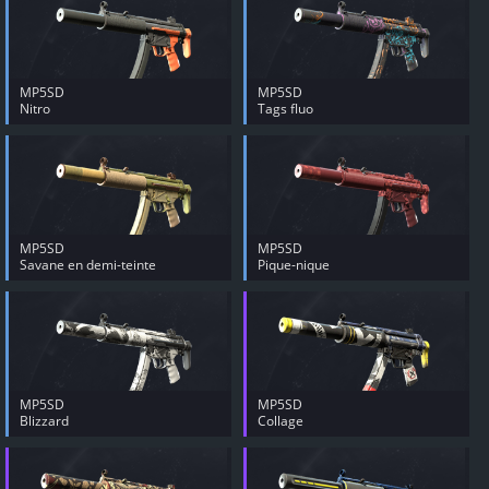
MP5SD
MP5SD
Nitro
Tags fluo
MP5SD
MP5SD
Savane en demi-teinte
Pique-nique
MP5SD
MP5SD
Blizzard
Collage