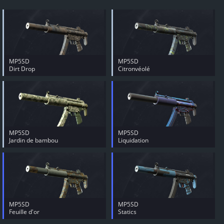
MP5SD
MP5SD
Dirt Drop
Citronvéolé
MP5SD
MP5SD
Jardin de bambou
Liquidation
MP5SD
MP5SD
Feuille d'or
Statics