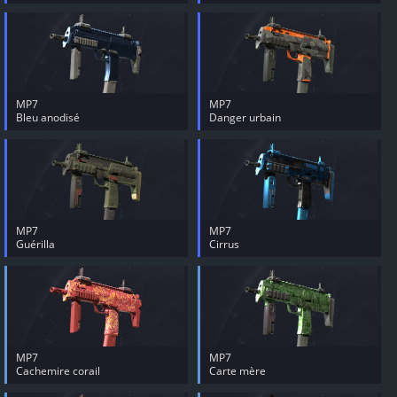
MP7
MP7
Bleu anodisé
Danger urbain
MP7
MP7
Guérilla
Cirrus
MP7
MP7
Cachemire corail
Carte mère