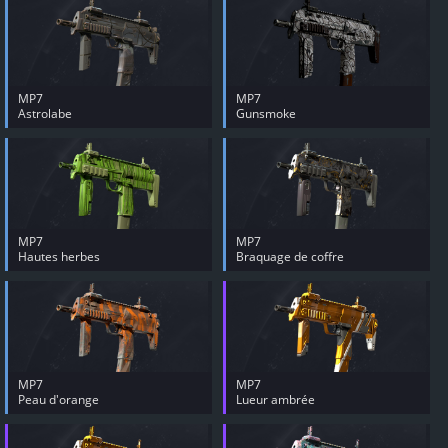
MP7
MP7
Astrolabe
Gunsmoke
MP7
MP7
Hautes herbes
Braquage de coffre
MP7
MP7
Peau d'orange
Lueur ambrée