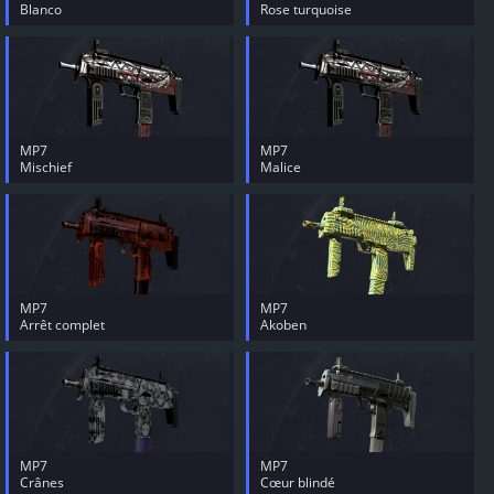
Blanco
Rose turquoise
MP7
MP7
Mischief
Malice
MP7
MP7
Arrêt complet
Akoben
MP7
MP7
Crânes
Cœur blindé