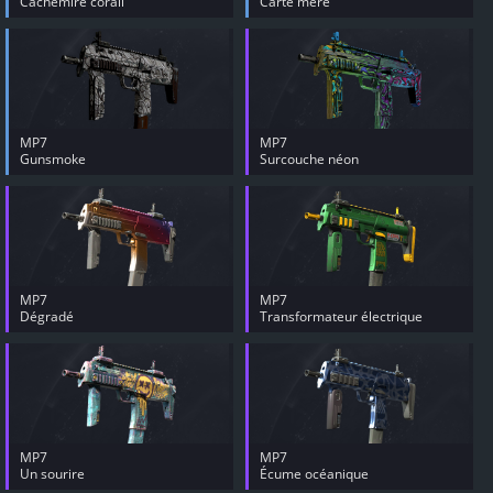
Cachemire corail
Carte mère
MP7
MP7
Gunsmoke
Surcouche néon
MP7
MP7
Dégradé
Transformateur électrique
MP7
MP7
Un sourire
Écume océanique