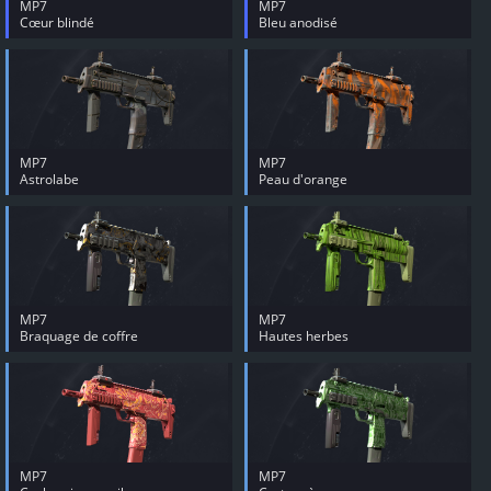
MP7
MP7
Cœur blindé
Bleu anodisé
MP7
MP7
Astrolabe
Peau d'orange
MP7
MP7
Braquage de coffre
Hautes herbes
MP7
MP7