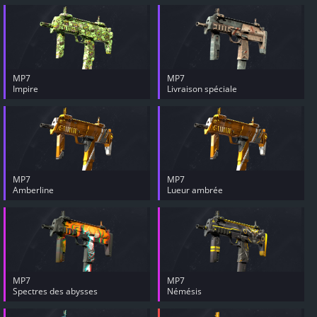
MP7
MP7
Impire
Livraison spéciale
MP7
MP7
Amberline
Lueur ambrée
MP7
MP7
Spectres des abysses
Némésis