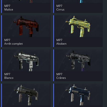
MP7
MP7
Malice
Cirrus
MP7
MP7
Arrêt complet
Akoben
MP7
MP7
Blanco
Crânes