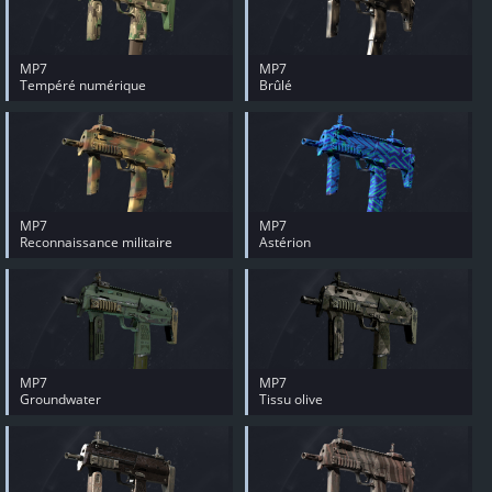
MP7
MP7
Tempéré numérique
Brûlé
MP7
MP7
Reconnaissance militaire
Astérion
MP7
MP7
Groundwater
Tissu olive