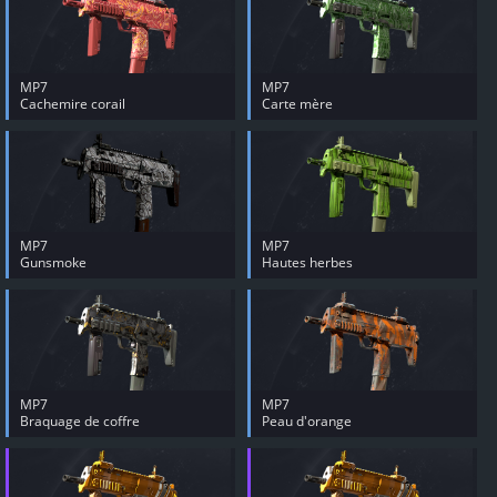
MP7
MP7
Cachemire corail
Carte mère
MP7
MP7
Gunsmoke
Hautes herbes
MP7
MP7
Braquage de coffre
Peau d'orange