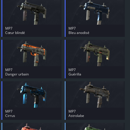
MP7
MP7
Cœur blindé
Bleu anodisé
MP7
MP7
Danger urbain
Guérilla
MP7
MP7
Cirrus
Astrolabe