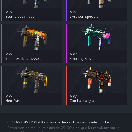
MP7
MP7
Écume océanique
Livraison spéciale
MP7
MP7
Spectres des abysses
Smoking Kills
MP7
MP7
Némésis
Combat sanglant
CSGO-SKINS.FR © 2017 - Les meilleurs skins de Counter Strike
Retrouvez les meilleurs skins de CS-GO ainsi que leurs valeurs sur le