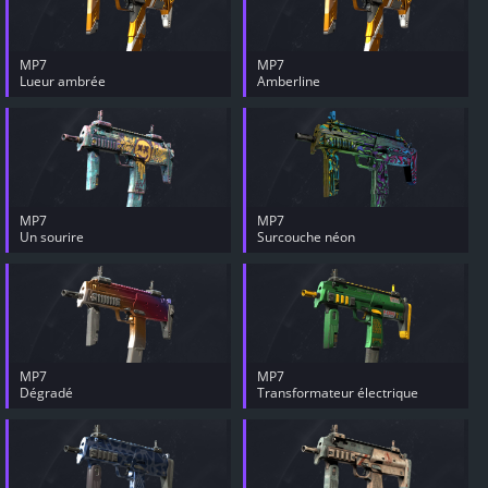
MP7
MP7
Lueur ambrée
Amberline
MP7
MP7
Un sourire
Surcouche néon
MP7
MP7
Dégradé
Transformateur électrique