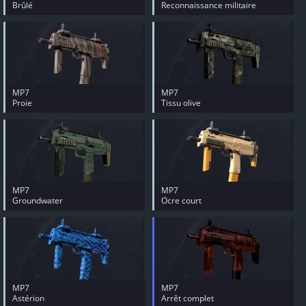
Brûlé
Reconnaissance militaire
MP7
MP7
Proie
Tissu olive
MP7
MP7
Groundwater
Ocre court
MP7
MP7
Astérion
Arrêt complet