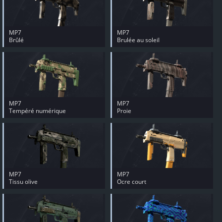
MP7
MP7
Brûlé
Brulée au soleil
MP7
MP7
Tempéré numérique
Proie
MP7
MP7
Tissu olive
Ocre court