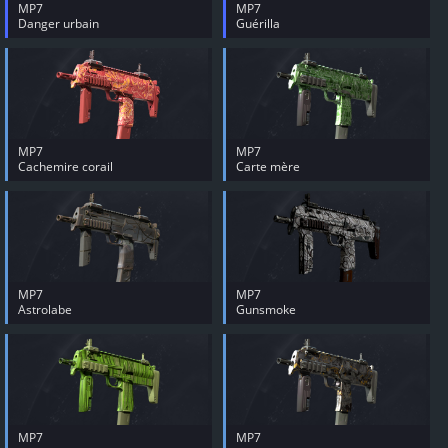
MP7
MP7
Danger urbain
Guérilla
MP7
MP7
Cachemire corail
Carte mère
MP7
MP7
Astrolabe
Gunsmoke
MP7
MP7