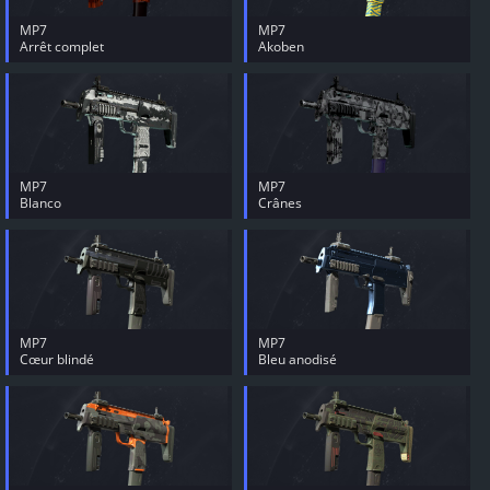
MP7
MP7
Arrêt complet
Akoben
MP7
MP7
Blanco
Crânes
MP7
MP7
Cœur blindé
Bleu anodisé