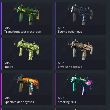
MP7
MP7
Transformateur électrique
Écume océanique
MP7
MP7
Impire
Livraison spéciale
MP7
MP7
Spectres des abysses
Smoking Kills