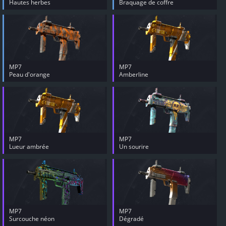
Hautes herbes
Braquage de coffre
MP7
MP7
Peau d'orange
Amberline
MP7
MP7
Lueur ambrée
Un sourire
MP7
MP7
Surcouche néon
Dégradé