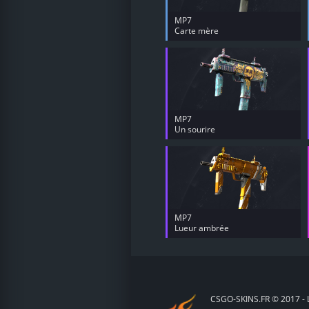
MP7
Carte mère
MP7
Un sourire
MP7
Lueur ambrée
CSGO-SKINS.FR © 2017 - L