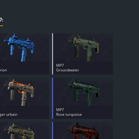
7:
MP7
rion
Groundwater
MP7
er urbain
Rose turquoise