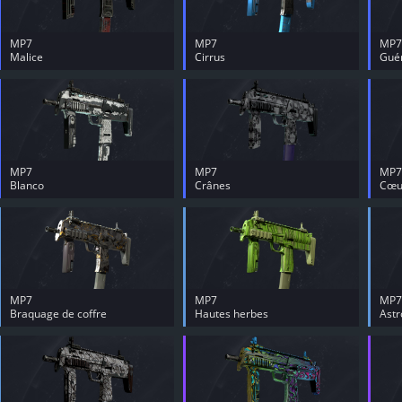
MP7
MP7
MP7
Malice
Cirrus
Guér
MP7
MP7
MP7
Blanco
Crânes
Cœur
MP7
MP7
MP7
Braquage de coffre
Hautes herbes
Astr