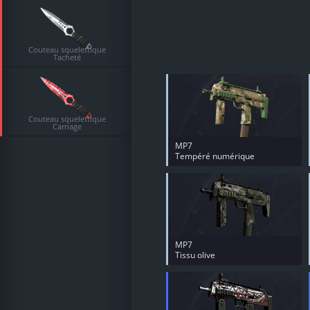
Couteau squelettique
Tacheté
Couteau squelettique
Carnage
MP7
Tempéré numérique
MP7
Tissu olive