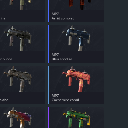
MP7
illa
Arrêt complet
MP7
 blindé
Bleu anodisé
MP7
olabe
Cachemire corail