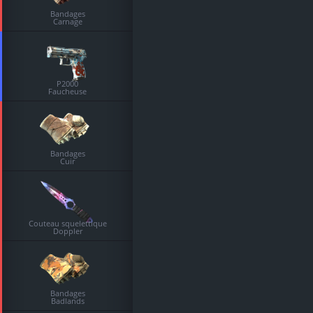
Bandages
Carnage
P2000
Faucheuse
Bandages
Cuir
Couteau squelettique
Doppler
Bandages
Badlands