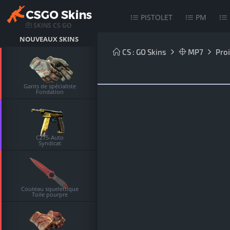
PISTOLET
PM
SKINS CS GO
NOUVEAUX SKINS
CS : GO Skins
MP7
Pro
Gants de spécialiste
Fondation
CZ75-Auto
Syndicat
Couteau squelettique
Toile pourpre