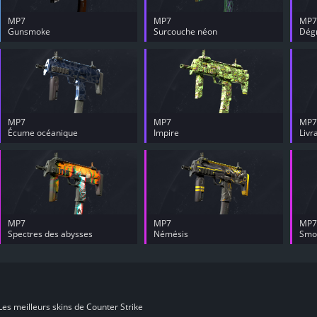
MP7
MP7
MP7
Gunsmoke
Surcouche néon
Dég
MP7
MP7
MP7
Écume océanique
Impire
Livr
MP7
MP7
MP7
Spectres des abysses
Némésis
Smok
es meilleurs skins de Counter Strike