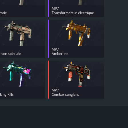
MP7
radé
Transformateur électrique
MP7
aison spéciale
Amberline
MP7
ing Kills
Combat sanglant