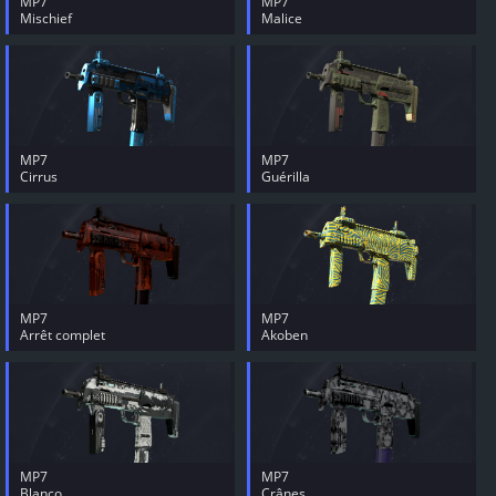
MP7
MP7
Mischief
Malice
MP7
MP7
Cirrus
Guérilla
MP7
MP7
Arrêt complet
Akoben
MP7
MP7
Blanco
Crânes