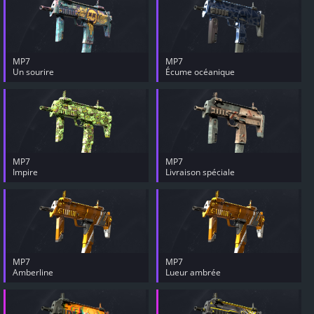
MP7
MP7
Un sourire
Écume océanique
MP7
MP7
Impire
Livraison spéciale
MP7
MP7
Amberline
Lueur ambrée