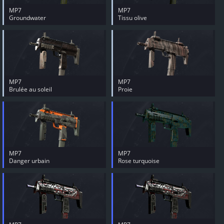
MP7
MP7
Groundwater
Tissu olive
MP7
MP7
Brulée au soleil
Proie
MP7
MP7
Danger urbain
Rose turquoise