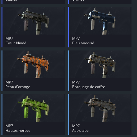
MP7
MP7
Cœur blindé
Bleu anodisé
MP7
MP7
Peau d'orange
Braquage de coffre
MP7
MP7
Hautes herbes
Astrolabe