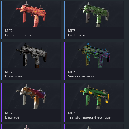
MP7
MP7
Cachemire corail
Carte mère
MP7
MP7
Gunsmoke
Surcouche néon
MP7
MP7
Dégradé
Transformateur électrique