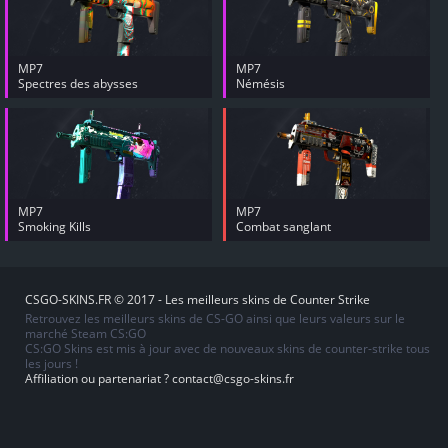
MP7
MP7
Spectres des abysses
Némésis
MP7
MP7
Smoking Kills
Combat sanglant
CSGO-SKINS.FR © 2017 - Les meilleurs skins de Counter Strike
Retrouvez les meilleurs skins de CS-GO ainsi que leurs valeurs sur le
marché Steam CS:GO
CS:GO Skins est mis à jour avec de nouveaux skins de counter-strike tous
les jours !
Affiliation ou partenariat ?
contact@csgo-skins.fr