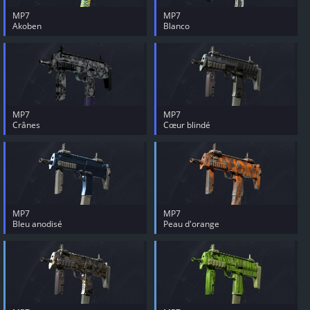
MP7
MP7
Akoben
Blanco
MP7
MP7
Crânes
Cœur blindé
MP7
MP7
Bleu anodisé
Peau d'orange