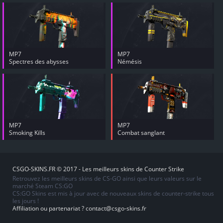
MP7
MP7
Spectres des abysses
Némésis
MP7
MP7
Smoking Kills
Combat sanglant
CSGO-SKINS.FR © 2017 - Les meilleurs skins de Counter Strike
Retrouvez les meilleurs skins de CS-GO ainsi que leurs valeurs sur le
marché Steam CS:GO
CS:GO Skins est mis à jour avec de nouveaux skins de counter-strike tous
les jours !
Affiliation ou partenariat ?
contact@csgo-skins.fr