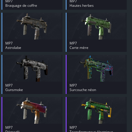
MP7
MP7
Braquage de coffre
Hautes herbes
MP7
MP7
Astrolabe
Carte mère
MP7
MP7
Gunsmoke
Surcouche néon
MP7
MP7
Dégradé
Transformateur électrique