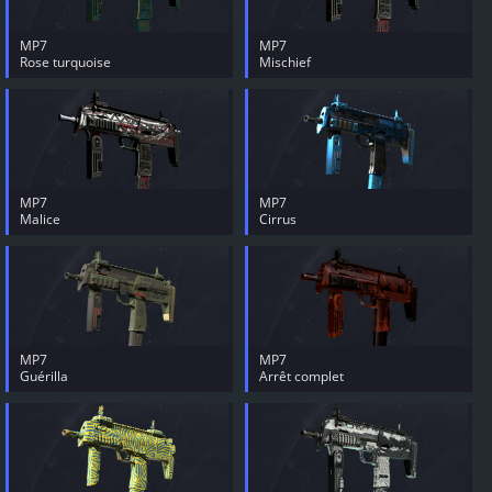
MP7
MP7
Rose turquoise
Mischief
MP7
MP7
Malice
Cirrus
MP7
MP7
Guérilla
Arrêt complet