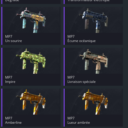
MP7
MP7
Un sourire
Écume océanique
MP7
MP7
Impire
Livraison spéciale
MP7
MP7
Amberline
Lueur ambrée