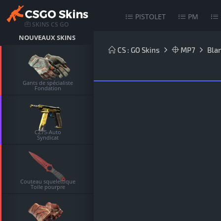
PISTOLET
PM
SKINS CS GO
NOUVEAUX SKINS
CS : GO Skins
MP7
Bla
Gants de spécialiste
Fondation
CZ75-Auto
Syndicat
Couteau squelettique
Toile pourpre