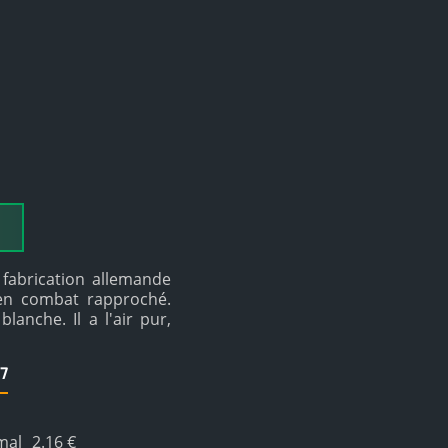
 fabrication allemande
s en combat rapproché.
anche. Il a l'air pur,
7
mal
2.16 €