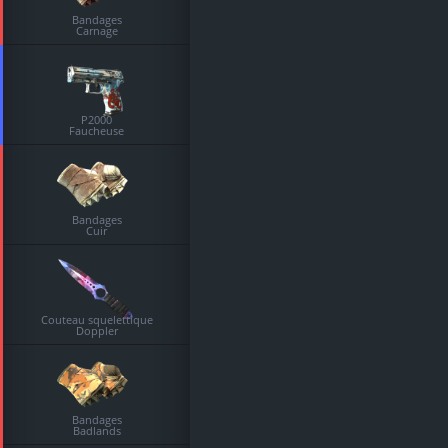
Bandages
Carnage
P2000
Faucheuse
Bandages
Cuir
Couteau squelettique
Doppler
Bandages
Badlands