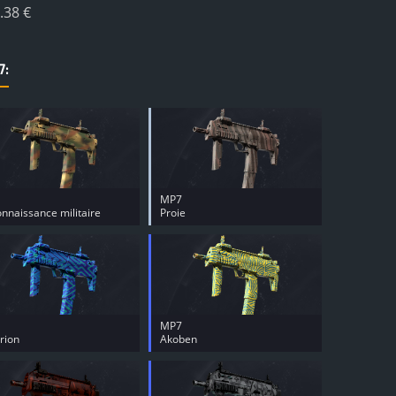
.38 €
7:
MP7
nnaissance militaire
Proie
MP7
rion
Akoben