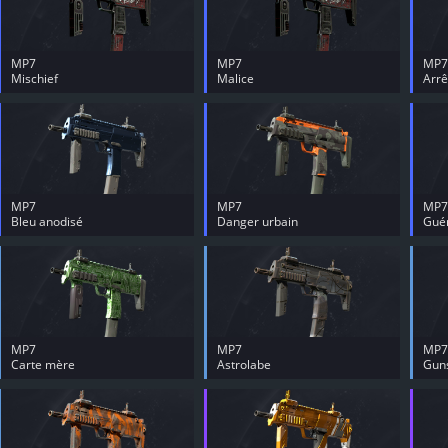
MP7
MP7
MP7
Mischief
Malice
Arrê
MP7
MP7
MP7
Bleu anodisé
Danger urbain
Guér
MP7
MP7
MP7
Carte mère
Astrolabe
Gun