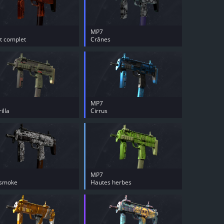
MP7
t complet
Crânes
MP7
illa
Cirrus
MP7
smoke
Hautes herbes