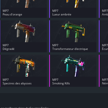
MP7
MP7
MP7
Peau d'orange
Lueur ambrée
Amb
MP7
MP7
MP7
Dégradé
Transformateur électrique
Écu
MP7
MP7
MP7
Spectres des abysses
Smoking Kills
Ném