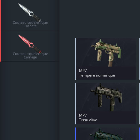
Couteau squelettique
Tacheté
Couteau squelettique
Carnage
MP7
Tempéré numérique
MP7
Tissu olive