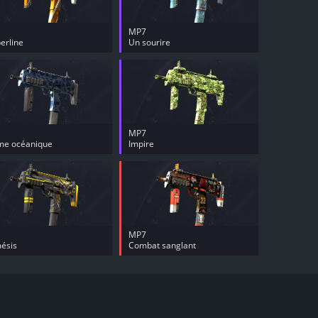
MP7
erline
Un sourire
MP7
me océanique
Impire
MP7
ésis
Combat sanglant