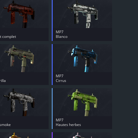
MP7
t complet
Blanco
MP7
illa
Cirrus
MP7
smoke
Hautes herbes