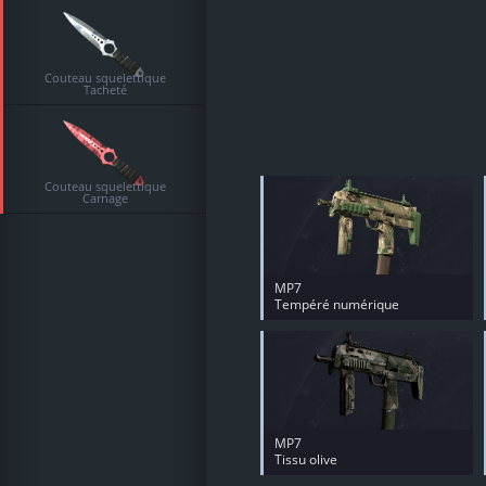
Couteau squelettique
Tacheté
Couteau squelettique
Carnage
MP7
Tempéré numérique
MP7
Tissu olive