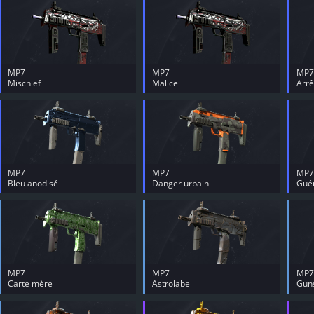
MP7
MP7
MP7
Mischief
Malice
Arrê
MP7
MP7
MP7
Bleu anodisé
Danger urbain
Guér
MP7
MP7
MP7
Carte mère
Astrolabe
Gun