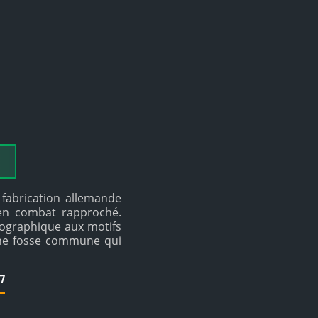
 fabrication allemande
s en combat rapproché.
rographique aux motifs
Une fosse commune qui
7