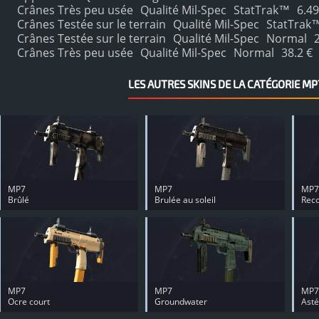
Crânes Très peu usée
Qualité Mil-Spec
StatTrak™
6.49
Crânes Testée sur le terrain
Qualité Mil-Spec
StatTrak
Crânes Testée sur le terrain
Qualité Mil-Spec
Normal
Crânes Très peu usée
Qualité Mil-Spec
Normal
38.2 €
LES AUTRES SKINS DE LA CATÉGORIE MP
MP7
MP7
MP7
Brûlé
Brulée au soleil
Reco
MP7
MP7
MP7
Ocre court
Groundwater
Asté