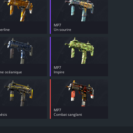
MP7
erline
Un sourire
MP7
me océanique
Impire
MP7
ésis
Combat sanglant