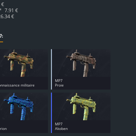
 €
™
7.91 €
26.34 €
7:
MP7
nnaissance militaire
Proie
MP7
rion
Akoben