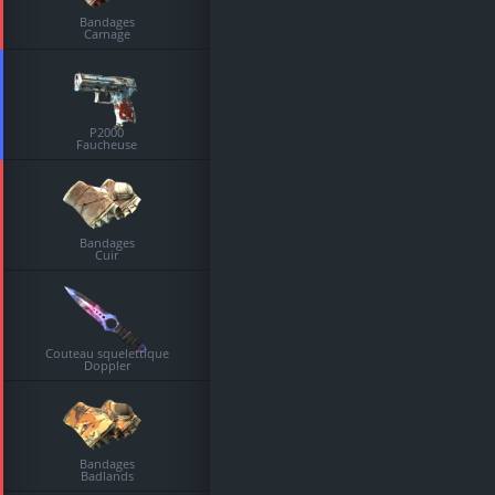
Bandages
Carnage
P2000
Faucheuse
Bandages
Cuir
Couteau squelettique
Doppler
Bandages
Badlands