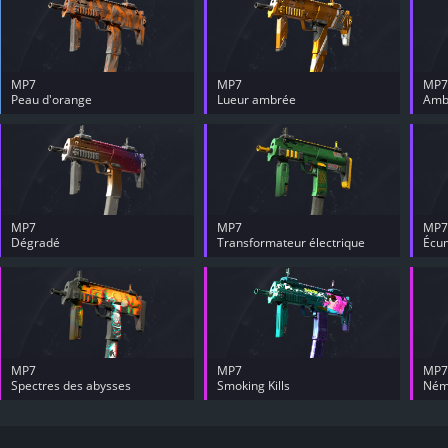
MP7
MP7
MP7
Peau d'orange
Lueur ambrée
Amb
MP7
MP7
MP7
Dégradé
Transformateur électrique
Écu
MP7
MP7
MP7
Spectres des abysses
Smoking Kills
Ném