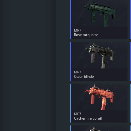
MP7
Rose turquoise
MP7
Cœur blindé
MP7
Cachemire corail