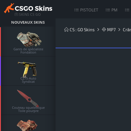
PISTOLET
PM
SKINS CS GO
NOUVEAUX SKINS
CS : GO Skins
MP7
Crâ
Gants de spécialiste
Fondation
CZ75-Auto
Syndicat
Couteau squelettique
Toile pourpre